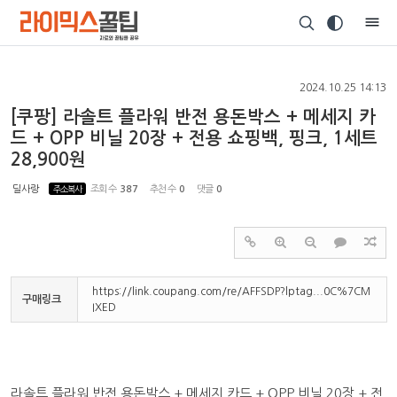
Sketchbook5, 스케치북5
2024.10.25 14:13
[쿠팡] 라솔트 플라워 반전 용돈박스 + 메세지 카
드 + OPP 비닐 20장 + 전용 쇼핑백, 핑크, 1세트
28,900원
Sketchbook5, 스케치북5
딜사랑
주소복사
조회 수
387
추천 수
0
댓글
0
https://link.coupang.com/re/AFFSDP?lptag...0C%7CM
구매링크
IXED
라솔트 플라워 반전 용돈박스 + 메세지 카드 + OPP 비닐 20장 + 전