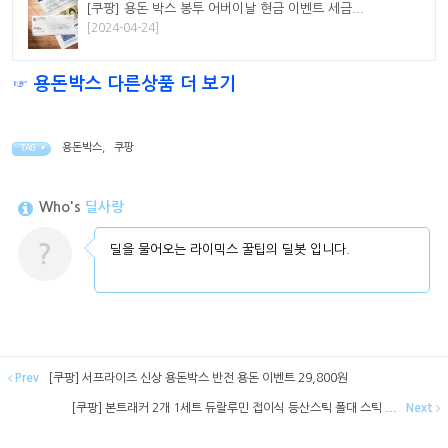
[쿠팡] 용돈 박스 봉투 어버이날 현금 이벤트 세금...
[2024-04-24]
☞ 용돈박스 다른상품 더 보기
용돈박스
,
쿠팡
TAG •
Who's
딜사랑
?
딜을 물어오는 라이믹스 꿀팁의 딜봇 입니다.
Prev
[쿠팡] 서프라이즈 신상 용돈박스 반전 용돈 이벤트 29,800원
[쿠팡] 본트래커 2개 1세트 듀랄루민 접이식 등산스틱 폴대 스틱 ...
Next