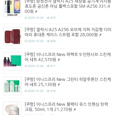
[쿠팡] 삼성전자 갤럭시 A25 새상품 공기계 미사용
효도폰 공신폰 아님 풀박스포함 SM-A256 331,4
00원
2024.10.26
333
[쿠팡] 갤럭시 A25 A256 오브제 지퍼 지갑형 다이
어리 휴대폰 케이스 스트랩 포함 28,000원
2024.10.26
309
[쿠팡] 이니스프리 New 퍼펙트 9 인텐시브 스킨케
어 세트 42,570원
2024.10.26
317
[쿠팡] 이니스프리 New 그린티 히알루론산 스킨케
어 세트 25,130원
2024.10.26
316
[쿠팡] 이니스프리 New 블랙티 유스 인핸싱 탄력
크림, 50ml, 1개 21,270원