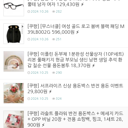
뿔테 남자 여자 129,430원
2024.10.26
282
[쿠팡] [무스너클] 여성 골드 로고 봄버 블랙 패딩 M
39LB002G 596,000원
2024.10.26
251
[쿠팡] 이플린 돈부채 1분완성 선물상자 (10P세트)
리본 풀패키지 현금 부모님 생신 남편 생일 추석 환
갑 칠순 선물 용돈봉투 18,370원
2024.10.25
290
[쿠팡] 서프라이즈 신상 용돈박스 반전 용돈 이벤트
29,800원
2024.10.25
324
[쿠팡] 라솔트 플라워 반전 용돈박스 + 메세지 카드
+ OPP 비닐 20장 + 전용 쇼핑백, 핑크, 1세트 28,
900원