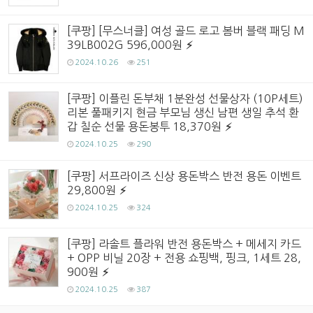
[쿠팡] [무스너클] 여성 골드 로고 봄버 블랙 패딩 M
39LB002G 596,000원
2024.10.26
251
[쿠팡] 이플린 돈부채 1분완성 선물상자 (10P세트)
리본 풀패키지 현금 부모님 생신 남편 생일 추석 환
갑 칠순 선물 용돈봉투 18,370원
2024.10.25
290
[쿠팡] 서프라이즈 신상 용돈박스 반전 용돈 이벤트
29,800원
2024.10.25
324
[쿠팡] 라솔트 플라워 반전 용돈박스 + 메세지 카드
+ OPP 비닐 20장 + 전용 쇼핑백, 핑크, 1세트 28,
900원
2024.10.25
387