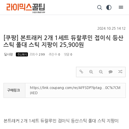
Sketchbook5, 스케치북5
2024.10.25 14:12
[쿠팡] 본트래커 2개 1세트 듀랄루민 접이식 등산
스틱 폴대 스틱 지팡이 25,900원
Sketchbook5, 스케치북5
딜사랑
주소복사
조회 수
299
추천 수
0
댓글
0
https://link.coupang.com/re/AFFSDP?lptag...0C%7CM
구매링크
IXED
본트래커 2개 1세트 듀랄루민 접이식 등산스틱 폴대 스틱 지팡이