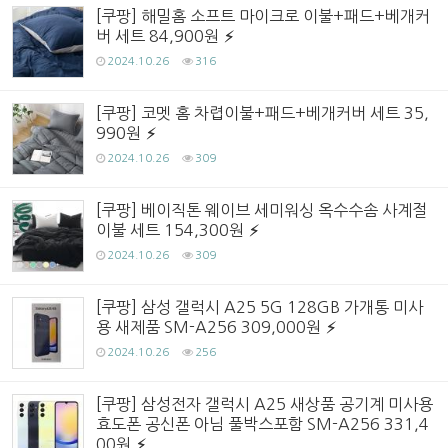
[쿠팡] 해밀홈 소프트 마이크로 이불+패드+베개커
버 세트 84,900원
2024.10.26
316
[쿠팡] 코멧 홈 차렵이불+패드+베개커버 세트 35,
990원
2024.10.26
309
[쿠팡] 베이직톤 웨이브 세미워싱 옥수수솜 사계절
이불 세트 154,300원
2024.10.26
309
[쿠팡] 삼성 갤럭시 A25 5G 128GB 가개통 미사
용 새제품 SM-A256 309,000원
2024.10.26
256
[쿠팡] 삼성전자 갤럭시 A25 새상품 공기계 미사용
효도폰 공신폰 아님 풀박스포함 SM-A256 331,4
00원