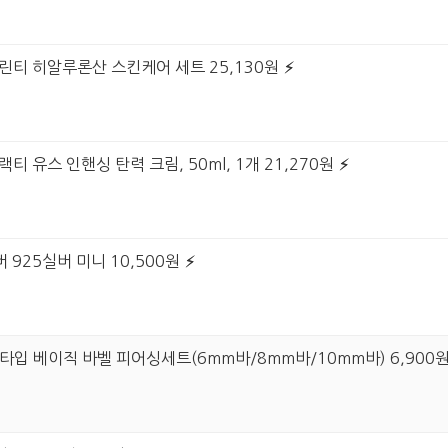
그린티 히알루론산 스킨케어 세트 25,130원
티 유스 인핸싱 탄력 크림, 50ml, 1개 21,270원
 925실버 미니 10,500원
 6타입 베이직 바벨 피어싱세트(6mm바/8mm바/10mm바) 6,900