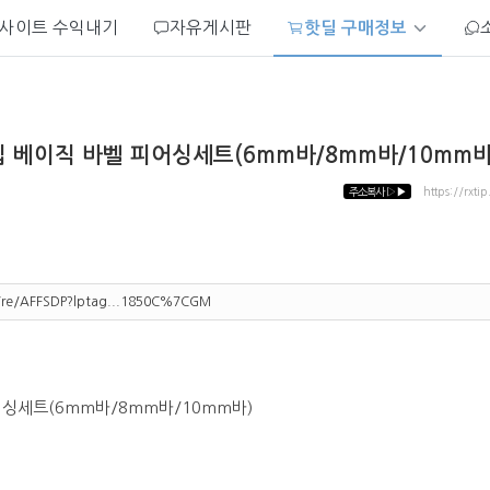
사이트 수익내기
자유게시판
핫딜 구매정보
타입 베이직 바벨 피어싱세트(6mm바/8mm바/10mm바)
주소복사
▷▶
https://rxti
m/re/AFFSDP?lptag...1850C%7CGM
피어싱세트(6mm바/8mm바/10mm바)