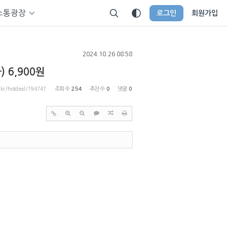
소통광장
로그인
회원가입
2024.10.26 08:58
 6,900원
p.kr/hotdeal/194747
조회 수
254
추천 수
0
댓글
0