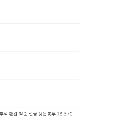
추석 환갑 칠순 선물 용돈봉투 18,370