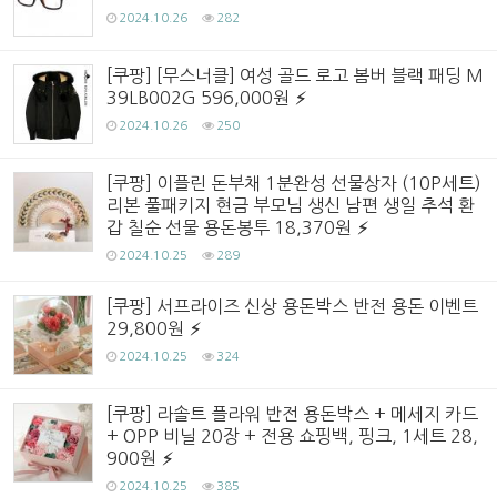
2024.10.26
282
[쿠팡] [무스너클] 여성 골드 로고 봄버 블랙 패딩 M
39LB002G 596,000원
2024.10.26
250
[쿠팡] 이플린 돈부채 1분완성 선물상자 (10P세트)
리본 풀패키지 현금 부모님 생신 남편 생일 추석 환
갑 칠순 선물 용돈봉투 18,370원
2024.10.25
289
[쿠팡] 서프라이즈 신상 용돈박스 반전 용돈 이벤트
29,800원
2024.10.25
324
[쿠팡] 라솔트 플라워 반전 용돈박스 + 메세지 카드
+ OPP 비닐 20장 + 전용 쇼핑백, 핑크, 1세트 28,
900원
2024.10.25
385