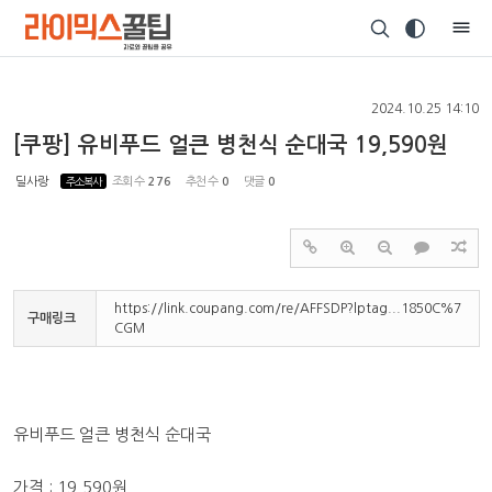
Sketchbook5, 스케치북5
2024.10.25 14:10
[쿠팡] 유비푸드 얼큰 병천식 순대국 19,590원
딜사랑
주소복사
조회 수
276
추천 수
0
댓글
0
Sketchbook5, 스케치북5
https://link.coupang.com/re/AFFSDP?lptag...1850C%7
구매링크
CGM
유비푸드 얼큰 병천식 순대국
가격 : 19,590원