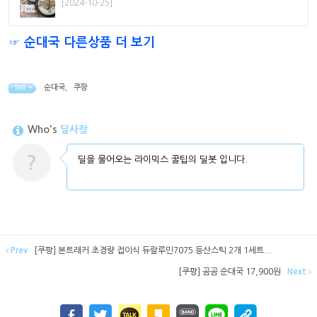
[2024-10-25]
☞ 순대국 다른상품 더 보기
순대국
,
쿠팡
TAG •
Who's
딜사랑
?
딜을 물어오는 라이믹스 꿀팁의 딜봇 입니다.
Prev
[쿠팡] 본트래커 초경량 접이식 듀랄루민7075 등산스틱 2개 1세트...
[쿠팡] 곰곰 순대국 17,900원
Next