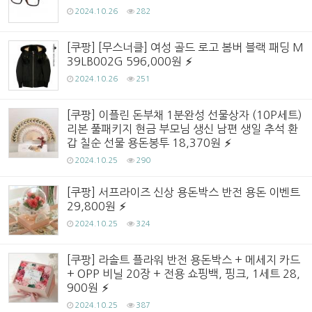
2024.10.26
282
[쿠팡] [무스너클] 여성 골드 로고 봄버 블랙 패딩 M
39LB002G 596,000원
2024.10.26
251
[쿠팡] 이플린 돈부채 1분완성 선물상자 (10P세트)
리본 풀패키지 현금 부모님 생신 남편 생일 추석 환
갑 칠순 선물 용돈봉투 18,370원
2024.10.25
290
[쿠팡] 서프라이즈 신상 용돈박스 반전 용돈 이벤트
29,800원
2024.10.25
324
[쿠팡] 라솔트 플라워 반전 용돈박스 + 메세지 카드
+ OPP 비닐 20장 + 전용 쇼핑백, 핑크, 1세트 28,
900원
2024.10.25
387