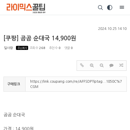
Sketchbook5, 스케치북5
2024.10.25 14:10
[쿠팡] 곰곰 순대국 14,900원
딜사랑
주소복사
조회 수
268
추천 수
0
댓글
0
Sketchbook5, 스케치북5
https://link.coupang.com/re/AFFSDP?lptag...1850C%7
구매링크
CGM
곰곰 순대국
가격 : 14,900원