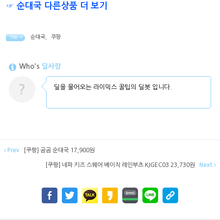
☞ 순대국 다른상품 더 보기
순대국
,
쿠팡
TAG •
Who's
딜사랑
?
딜을 물어오는 라이믹스 꿀팁의 딜봇 입니다.
Prev
[쿠팡] 곰곰 순대국 17,900원
[쿠팡] 네파 키즈 스퀘어 베이직 레인부츠 KJGEC03 23,730원
Next