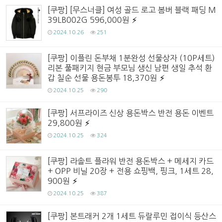
[쿠팡] [무스너클] 여성 골드 로고 봄버 블랙 패딩 M
39LB002G 596,000원
2024.10.26
251
[쿠팡] 이플린 돈부채 1분완성 선물상자 (10P세트)
리본 풀패키지 현금 부모님 생신 남편 생일 추석 환
갑 칠순 선물 용돈봉투 18,370원
2024.10.25
290
[쿠팡] 서프라이즈 신상 용돈박스 반전 용돈 이벤트
29,800원
2024.10.25
324
[쿠팡] 라솔트 플라워 반전 용돈박스 + 메세지 카드
+ OPP 비닐 20장 + 전용 쇼핑백, 핑크, 1세트 28,
900원
2024.10.25
387
[쿠팡] 본트래커 2개 1세트 듀랄루민 접이식 등산스