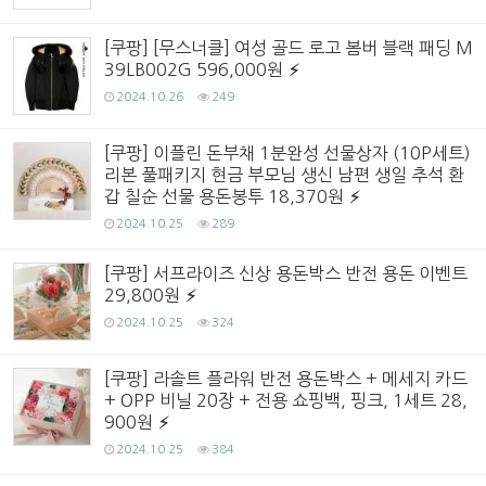
[쿠팡] [무스너클] 여성 골드 로고 봄버 블랙 패딩 M
39LB002G 596,000원
2024.10.26
249
[쿠팡] 이플린 돈부채 1분완성 선물상자 (10P세트)
리본 풀패키지 현금 부모님 생신 남편 생일 추석 환
갑 칠순 선물 용돈봉투 18,370원
2024.10.25
289
[쿠팡] 서프라이즈 신상 용돈박스 반전 용돈 이벤트
29,800원
2024.10.25
324
[쿠팡] 라솔트 플라워 반전 용돈박스 + 메세지 카드
+ OPP 비닐 20장 + 전용 쇼핑백, 핑크, 1세트 28,
900원
2024.10.25
384