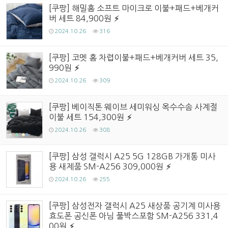
[쿠팡] 해밀홈 소프트 마이크로 이불+패드+베개커
버 세트 84,900원
2024.10.26
316
[쿠팡] 코멧 홈 차렵이불+패드+베개커버 세트 35,
990원
2024.10.26
309
[쿠팡] 베이직톤 웨이브 세미워싱 옥수수솜 사계절
이불 세트 154,300원
2024.10.26
308
[쿠팡] 삼성 갤럭시 A25 5G 128GB 가개통 미사
용 새제품 SM-A256 309,000원
2024.10.26
255
[쿠팡] 삼성전자 갤럭시 A25 새상품 공기계 미사용
효도폰 공신폰 아님 풀박스포함 SM-A256 331,4
00원