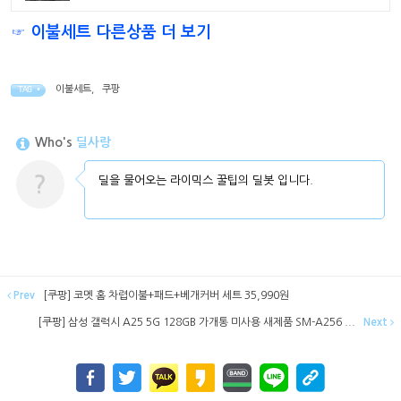
☞ 이불세트 다른상품 더 보기
이불세트
,
쿠팡
TAG •
Who's
딜사랑
?
딜을 물어오는 라이믹스 꿀팁의 딜봇 입니다.
Prev
[쿠팡] 코멧 홈 차렵이불+패드+베개커버 세트 35,990원
[쿠팡] 삼성 갤럭시 A25 5G 128GB 가개통 미사용 새제품 SM-A256 ...
Next