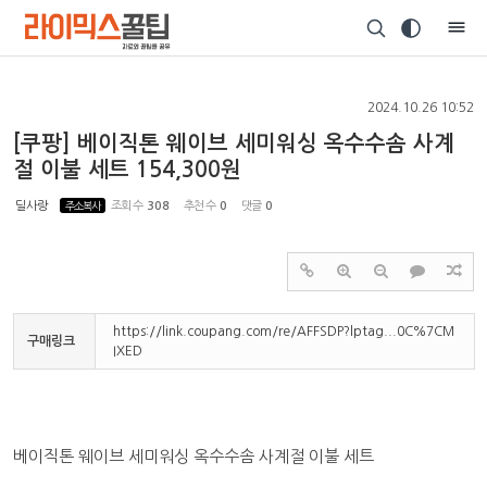
Sketchbook5, 스케치북5
2024.10.26 10:52
[쿠팡] 베이직톤 웨이브 세미워싱 옥수수솜 사계
절 이불 세트 154,300원
Sketchbook5, 스케치북5
딜사랑
주소복사
조회 수
308
추천 수
0
댓글
0
https://link.coupang.com/re/AFFSDP?lptag...0C%7CM
구매링크
IXED
베이직톤 웨이브 세미워싱 옥수수솜 사계절 이불 세트