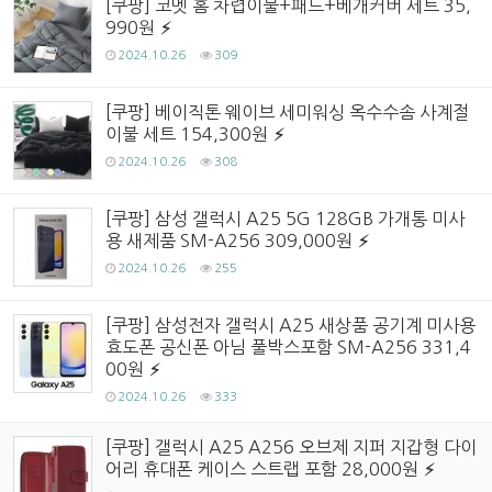
[쿠팡] 코멧 홈 차렵이불+패드+베개커버 세트 35,
990원
2024.10.26
309
[쿠팡] 베이직톤 웨이브 세미워싱 옥수수솜 사계절
이불 세트 154,300원
2024.10.26
308
[쿠팡] 삼성 갤럭시 A25 5G 128GB 가개통 미사
용 새제품 SM-A256 309,000원
2024.10.26
255
[쿠팡] 삼성전자 갤럭시 A25 새상품 공기계 미사용
효도폰 공신폰 아님 풀박스포함 SM-A256 331,4
00원
2024.10.26
333
[쿠팡] 갤럭시 A25 A256 오브제 지퍼 지갑형 다이
어리 휴대폰 케이스 스트랩 포함 28,000원