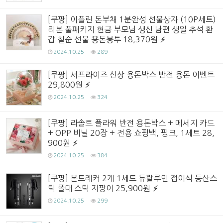
[쿠팡] 이플린 돈부채 1분완성 선물상자 (10P세트)
리본 풀패키지 현금 부모님 생신 남편 생일 추석 환
갑 칠순 선물 용돈봉투 18,370원
2024.10.25
289
[쿠팡] 서프라이즈 신상 용돈박스 반전 용돈 이벤트
29,800원
2024.10.25
324
[쿠팡] 라솔트 플라워 반전 용돈박스 + 메세지 카드
+ OPP 비닐 20장 + 전용 쇼핑백, 핑크, 1세트 28,
900원
2024.10.25
384
[쿠팡] 본트래커 2개 1세트 듀랄루민 접이식 등산스
틱 폴대 스틱 지팡이 25,900원
2024.10.25
299