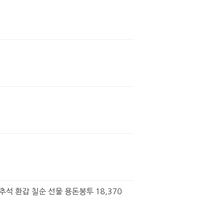
추석 환갑 칠순 선물 용돈봉투 18,370