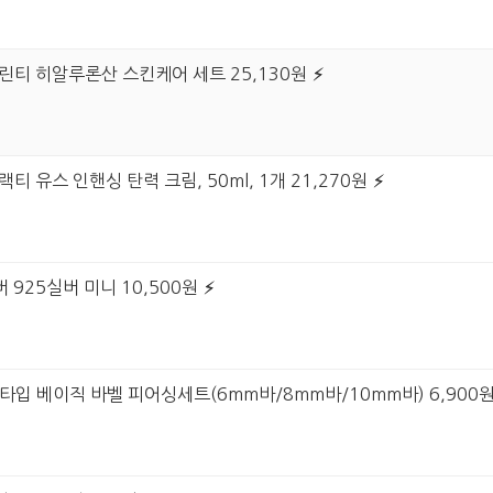
그린티 히알루론산 스킨케어 세트 25,130원
티 유스 인핸싱 탄력 크림, 50ml, 1개 21,270원
 925실버 미니 10,500원
 6타입 베이직 바벨 피어싱세트(6mm바/8mm바/10mm바) 6,900