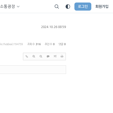
소통광장
로그인
회원가입
2024.10.26 08:59
p.kr/hotdeal/194759
조회 수
316
추천 수
0
댓글
0