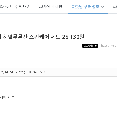
사이트 수익내기
자유게시판
핫딜 구매정보
티 히알루론산 스킨케어 세트 25,130원
주소복사
▷▶
https://rxti
m/re/AFFSDP?lptag...0C%7CMIXED
케어 세트