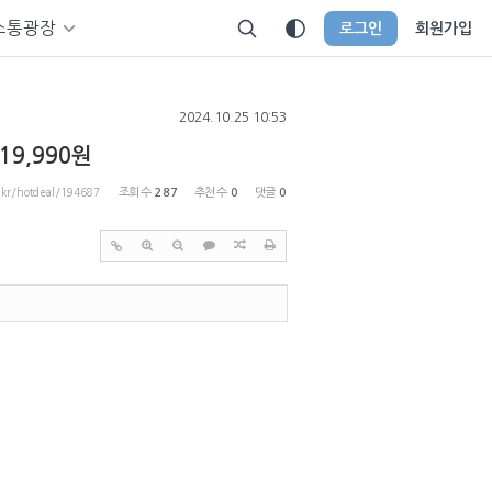
소통광장
로그인
회원가입
2024.10.25 10:53
9,990원
p.kr/hotdeal/194687
조회 수
287
추천 수
0
댓글
0