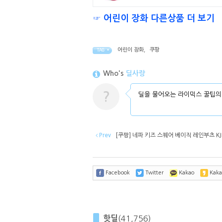
☞ 어린이 장화 다른상품 더 보기
어린이 장화
,
쿠팡
TAG •
Who's
딜사랑
?
딜을 물어오는 라이믹스 꿀팁의
Prev
[쿠팡] 네파 키즈 스퀘어 베이직 레인부츠 KJG
Facebook
Twitter
Kakao
Kaka
핫딜
(41,756)