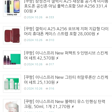
[쿠팡] 삼성전자 갤럭시 A25 새상품 공기계 미사용
효도폰 공신폰 아님 풀박스포함 SM-A256 331,4
00원
2024.10.26
333
[쿠팡] 갤럭시 A25 A256 오브제 지퍼 지갑형 다이
어리 휴대폰 케이스 스트랩 포함 28,000원
2024.10.26
310
[쿠팡] 이니스프리 New 퍼펙트 9 인텐시브 스킨케
어 세트 42,570원
2024.10.26
317
[쿠팡] 이니스프리 New 그린티 히알루론산 스킨케
어 세트 25,130원
2024.10.26
316
[쿠팡] 이니스프리 New 블랙티 유스 인핸싱 탄력
크림, 50ml, 1개 21,270원