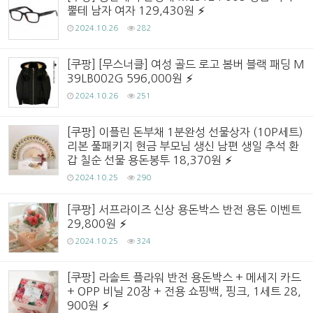
뿔테 남자 여자 129,430원
2024.10.26
282
[쿠팡] [무스너클] 여성 골드 로고 봄버 블랙 패딩 M
39LB002G 596,000원
2024.10.26
251
[쿠팡] 이플린 돈부채 1분완성 선물상자 (10P세트)
리본 풀패키지 현금 부모님 생신 남편 생일 추석 환
갑 칠순 선물 용돈봉투 18,370원
2024.10.25
290
[쿠팡] 서프라이즈 신상 용돈박스 반전 용돈 이벤트
29,800원
2024.10.25
324
[쿠팡] 라솔트 플라워 반전 용돈박스 + 메세지 카드
+ OPP 비닐 20장 + 전용 쇼핑백, 핑크, 1세트 28,
900원