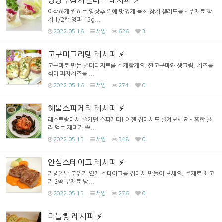
아삭하게 씹히는 양상추 위에 맛있게 묻힌 참치 샐러드를~ 주재료 참
치 1/2캔 양파 15g...
2022.05.16
서양
626
3
고구마그라탱 레시피
고구마로 만든 별미디저트를 소개할게요. 찐고구마와 생크림, 치즈를
섞어 피자치즈를 ...
2022.05.16
서양
274
0
해물스파게티 레시피
레스토랑에서 즐기던 스파게티! 이젠 집에서도 즐겨보세요~ 홍합 골
라 먹는 재미가 솔...
2022.05.15
서양
348
0
안심스테이크 레시피
기념일날 분위기 있게 스테이크를 집에서 만들어 보세요. 주재료 쇠고
기 2쪽 부재료 당...
2022.05.15
서양
276
0
마늘빵 레시피