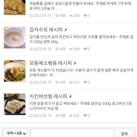
마늘빵을 집에서 정성스럽게 만들어 보세요. 주재료 바게트 1개 부재
료 버터 2큰술 마...
2022.05.15
서양
286
0
감자수프 레시피
감자를 맛있게 갈아 따끈하고 부드러운 수프를 즐겨보세요~ 주재료 감
자 300g 양파 60g...
2022.05.15
서양
399
0
모듬채소볶음 레시피
모듬 채소들이 다 모였습니다! 수분이 생기지 않게 얼른 볶아 삼삼하게
간해주세요~ 주...
2022.05.15
서양
412
0
치킨버섯찜 레시피
이젠 닭을 튀기지 말고 쪄보세요~ 주재료 닭안심 500g 표고버섯 3장
느타리버섯 30g 팽...
2022.05.15
서양
325
0
검색