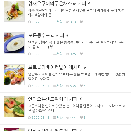
왕새우구이와구운채소 레시피
각종 허브오일에 마리네이드한 왕새우를 오븐에 먹기좋게 구워 톡쏘는
와사비감자와 즐...
2022.05.18
서양
313
3
모듬콩수프 레시피
단백질 덩어리 몸에 좋은 콩콩콩! 부드러운 수프로 즐겨보세요~ 주재
료 콩 각 100g 부...
2022.05.18
서양
329
3
브로콜리베이컨말이 레시피
술안주나 아이들 간식으로 너무 좋은 브로콜리 베이컨 말이~ 정말 맛
있어요. 주재료 브...
2022.05.17
서양
335
3
연어오픈샌드위치 레시피
고급스러운 연어로 맛있는 샌드위치를 만들어 보세요. 도시락으로 너
무 좋아요^^ 주재...
2022.05.16
서양
444
3
양상추참치샐러드 레시피