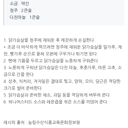
소금 약간
청주 2큰술
다진마늘 1큰술
1. 닭가슴살을 청주에 재워둔 후 깨끗하게 손질한다.
* 조금 더 바삭하게 먹으려면 청주에 재워둔 닭가슴살을 밀가루, 계
란, 빵가루 순으로 묻혀 오븐에 구우거나 튀기면 된다.
2. 팬에 기름을 두르고 닭가슴살을 노릇하게 구워준다.
3. 노릇하게 구워낸 닭가슴살은 다진 마늘, 후춧가루, 마른 고추, 소
금으로 간을 한다.
4. 상추, 치커리, 겨자잎은 결대로 찢고, 양파, 오이, 당근은 적당한
크기로 썰어 준비한다.
5. 닭가슴살과 준비한 채소, 과일 등을 적당하게 버무려 준다.
6. 허니머스터드 소스와 레몬즙을 섞은 소스를 끼얹어 준다.
레시피 출처 : 농림수산식품교육문화정보원