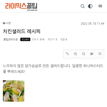
Sketchbook5, 스케치북5
서양
2022.05.18 11:44
치킨샐러드 레시피
꿀팁관리소장
주소복사
조회 수
316
추천 수
3
댓글
0
Sketchbook5, 스케치북5
느끼하지 않은 닭가슴살로 만든 샐러드랍니다. 달콤한 허니머스터드
를 뿌려드세요!