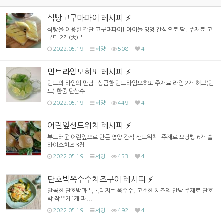
식빵고구마파이 레시피
식빵을 이용한 간단 고구마파이! 아이들 영양 간식으로 딱! 주재료 고
구마 2개(大) 식...
2022.05.19
서양
508
4
민트라임모히또 레시피
민트와 라임의 만남! 상큼한 민트라임모히또 주재료 라임 2개 허브(민
트) 한줌 탄산수 ...
2022.05.19
서양
449
4
어린잎샌드위치 레시피
부드러운 어린잎으로 만든 영양 간식 샌드위치. 주재료 모닝빵 6개 슬
라이스치즈 3장 ...
2022.05.19
서양
453
4
단호박옥수수치즈구이 레시피
달콤한 단호박과 톡톡터지는 옥수수, 고소한 치즈의 만남 주재료 단호
박 작은거1개 파...
2022.05.19
서양
492
4