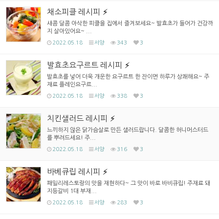
채소피클 레시피
새콤 달콤 아삭한 피클을 집에서 즐겨보세요~ 발효초가 들어가 건강까
지 살아있어요~ ...
2022.05.18
서양
343
3
발효초요구르트 레시피
발효초를 넣어 더욱 개운한 요구르트 한 잔이면 하루가 상쾌해요~ 주
재료 플레인요구르...
2022.05.18
서양
338
3
치킨샐러드 레시피
느끼하지 않은 닭가슴살로 만든 샐러드랍니다. 달콤한 허니머스터드
를 뿌려드세요! 주...
2022.05.18
서양
316
3
바베큐립 레시피
패밀리레스토랑의 맛을 재현하다~ 그 맛이 바로 바비큐립! 주재료 돼
지등갈비 1대 부재...
2022.05.18
서양
283
3