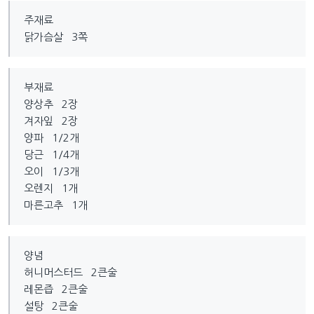
주재료
닭가슴살 3쪽
부재료
양상추 2장
겨자잎 2장
양파 1/2개
당근 1/4개
오이 1/3개
오렌지 1개
마른고추 1개
양념
허니머스터드 2큰술
레몬즙 2큰술
설탕 2큰술