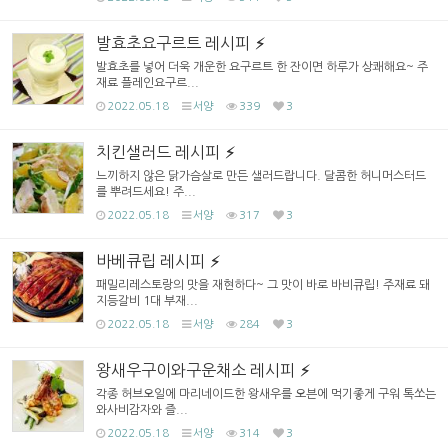
발효초요구르트 레시피
발효초를 넣어 더욱 개운한 요구르트 한 잔이면 하루가 상쾌해요~ 주
재료 플레인요구르...
2022.05.18
서양
339
3
치킨샐러드 레시피
느끼하지 않은 닭가슴살로 만든 샐러드랍니다. 달콤한 허니머스터드
를 뿌려드세요! 주...
2022.05.18
서양
317
3
바베큐립 레시피
패밀리레스토랑의 맛을 재현하다~ 그 맛이 바로 바비큐립! 주재료 돼
지등갈비 1대 부재...
2022.05.18
서양
284
3
왕새우구이와구운채소 레시피
각종 허브오일에 마리네이드한 왕새우를 오븐에 먹기좋게 구워 톡쏘는
와사비감자와 즐...
2022.05.18
서양
314
3