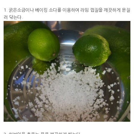
1. 굵은소금이나 베이킹 소다를 이용하여 라임 껍질을 깨끗하게 문질
러 닦는다.