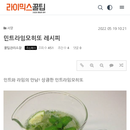
Sketchbook5, 스케치북5
서양
2022.05.19 10:21
민트라임모히또 레시피
꿀팁관리소장
주소복사
조회 수
451
추천 수
4
댓글
0
Sketchbook5, 스케치북5
민트와 라임의 만남! 상큼한 민트라임모히또