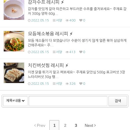
감자수프 레시피
감자를 맛있게 갈아 따끈하고 부드러운 수프를 즐겨보세요~ 주재료 감
자 300g 양파 60g...
2022.05.15
서양
400
0
모듬채소볶음 레시피
모듬 채소들이 다 모였습니다! 수분이 생기지 않게 얼른 볶아 삼삼하게
간해주세요~ 주...
2022.05.15
서양
413
0
치킨버섯찜 레시피
이젠 닭을 튀기지 말고 쪄보세요~ 주재료 닭안심 500g 표고버섯 3장
느타리버섯 30g 팽...
2022.05.15
서양
326
0
검색
Prev
1
2
3
Next