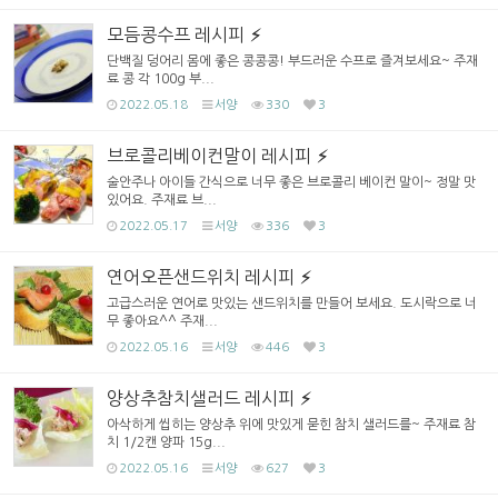
모듬콩수프 레시피
단백질 덩어리 몸에 좋은 콩콩콩! 부드러운 수프로 즐겨보세요~ 주재
료 콩 각 100g 부...
2022.05.18
서양
330
3
브로콜리베이컨말이 레시피
술안주나 아이들 간식으로 너무 좋은 브로콜리 베이컨 말이~ 정말 맛
있어요. 주재료 브...
2022.05.17
서양
336
3
연어오픈샌드위치 레시피
고급스러운 연어로 맛있는 샌드위치를 만들어 보세요. 도시락으로 너
무 좋아요^^ 주재...
2022.05.16
서양
446
3
양상추참치샐러드 레시피
아삭하게 씹히는 양상추 위에 맛있게 묻힌 참치 샐러드를~ 주재료 참
치 1/2캔 양파 15g...
2022.05.16
서양
627
3