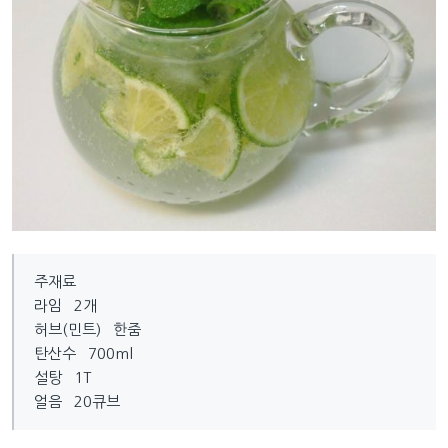
주재료
라임 2개
허브(민트) 한줌
탄산수 700ml
설탕 1T
얼음 20큐브