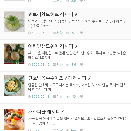
2022.05.19
서양
508
4
민트라임모히또 레시피
민트와 라임의 만남! 상큼한 민트라임모히또 주재료 라임 2개 허브(민
트) 한줌 탄산수 ...
2022.05.19
서양
451
4
어린잎샌드위치 레시피
부드러운 어린잎으로 만든 영양 간식 샌드위치. 주재료 모닝빵 6개 슬
라이스치즈 3장 ...
2022.05.19
서양
456
4
단호박옥수수치즈구이 레시피
달콤한 단호박과 톡톡터지는 옥수수, 고소한 치즈의 만남 주재료 단호
박 작은거1개 파...
2022.05.19
서양
493
4
채소피클 레시피
새콤 달콤 아삭한 피클을 집에서 즐겨보세요~ 발효초가 들어가 건강까
지 살아있어요~ ...
2022.05.18
서양
344
3