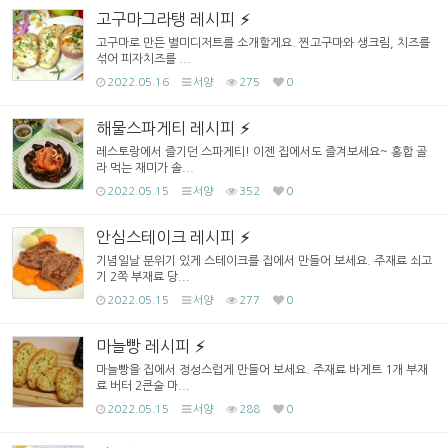
고구마그라탱 레시피
고구마로 만든 별미디저트를 소개할게요. 찐고구마와 생크림, 치즈를
섞어 피자치즈를 ...
2022.05.16
서양
275
0
해물스파게티 레시피
레스토랑에서 즐기던 스파게티! 이젠 집에서도 즐겨보세요~ 홍합 골
라 먹는 재미가 솔...
2022.05.15
서양
352
0
안심스테이크 레시피
기념일날 분위기 있게 스테이크를 집에서 만들어 보세요. 주재료 쇠고
기 2쪽 부재료 당...
2022.05.15
서양
277
0
마늘빵 레시피
마늘빵을 집에서 정성스럽게 만들어 보세요. 주재료 바게트 1개 부재
료 버터 2큰술 마...
2022.05.15
서양
288
0