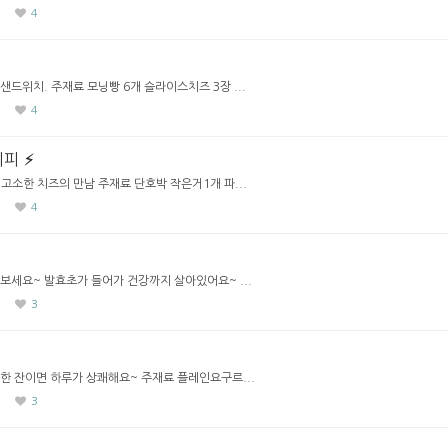
4
드위치. 주재료 모닝빵 6개 슬라이스치즈 3장 ...
4
시피
고소한 치즈의 만남 주재료 단호박 작은거1개 파...
4
보세요~ 발효초가 들어가 건강까지 살아있어요~ ...
3
한 잔이면 하루가 상쾌해요~ 주재료 플레인요구르...
3