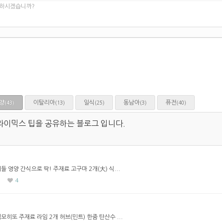
 하시겠습니까?
양
이탈리아
일식
동남아
퓨전
(13)
(25)
(3)
(40)
(43)
라이믹스 팁을 공유하는 블로그 입니다.
 영양 간식으로 딱! 주재료 고구마 2개(大) 식...
4
히또 주재료 라임 2개 허브(민트) 한줌 탄산수 ...