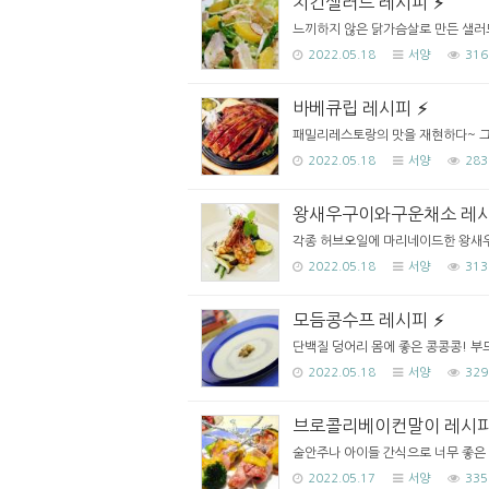
치킨샐러드 레시피
느끼하지 않은 닭가슴살로 만든 샐러드
2022.05.18
서양
316
바베큐립 레시피
패밀리레스토랑의 맛을 재현하다~ 그 
2022.05.18
서양
283
왕새우구이와구운채소 레
각종 허브오일에 마리네이드한 왕새우
2022.05.18
서양
313
모듬콩수프 레시피
단백질 덩어리 몸에 좋은 콩콩콩! 부드
2022.05.18
서양
329
브로콜리베이컨말이 레시
술안주나 아이들 간식으로 너무 좋은 
2022.05.17
서양
335