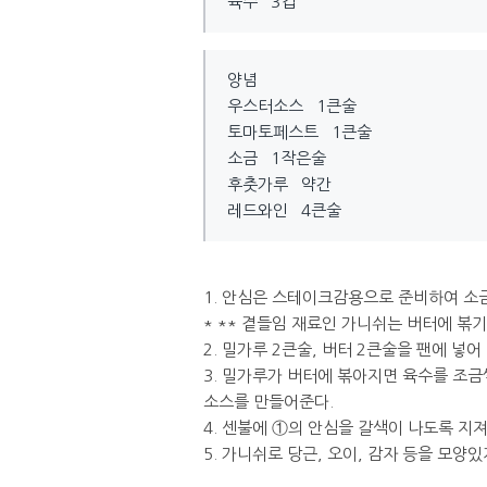
육수 3컵
양념
우스터소스 1큰술
토마토페스트 1큰술
소금 1작은술
후춧가루 약간
레드와인 4큰술
1. 안심은 스테이크감용으로 준비하여 소금
* ** 곁들임 재료인 가니쉬는 버터에 볶
2. 밀가루 2큰술, 버터 2큰술을 팬에 넣
3. 밀가루가 버터에 볶아지면 육수를 조
소스를 만들어준다.
4. 센불에 ①의 안심을 갈색이 나도록 지
5. 가니쉬로 당근, 오이, 감자 등을 모양