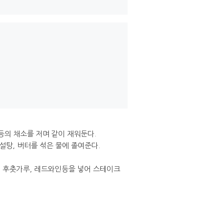
등의 채소를 저며 같이 재워둔다.
설탕, 버터를 섞은 물에 졸여준다.
, 후춧가루, 레드와인등을 넣어 스테이크