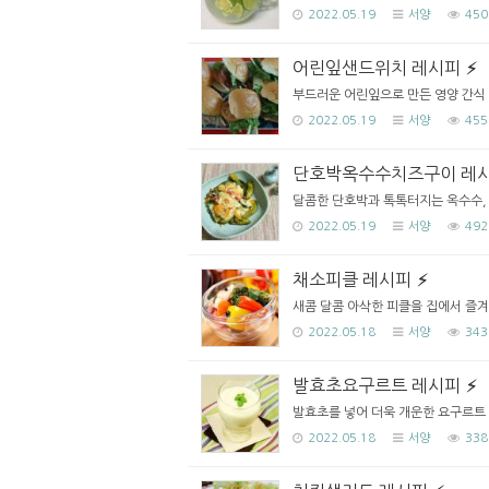
2022.05.19
서양
450
어린잎샌드위치 레시피
부드러운 어린잎으로 만든 영양 간식 샌
2022.05.19
서양
455
단호박옥수수치즈구이 레
달콤한 단호박과 톡톡터지는 옥수수, 
2022.05.19
서양
492
채소피클 레시피
새콤 달콤 아삭한 피클을 집에서 즐겨
2022.05.18
서양
343
발효초요구르트 레시피
발효초를 넣어 더욱 개운한 요구르트 
2022.05.18
서양
338