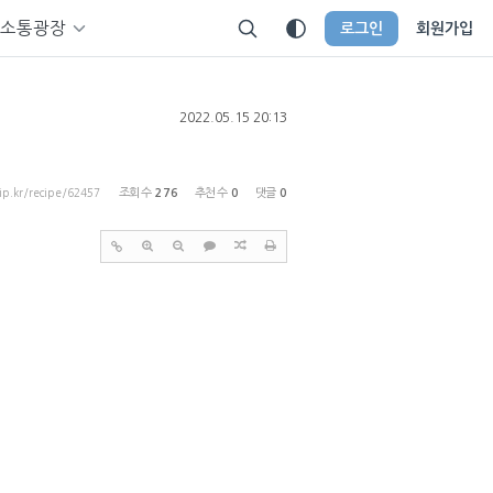
소통광장
로그인
회원가입
2022.05.15 20:13
tip.kr/recipe/62457
조회 수
276
추천 수
0
댓글
0