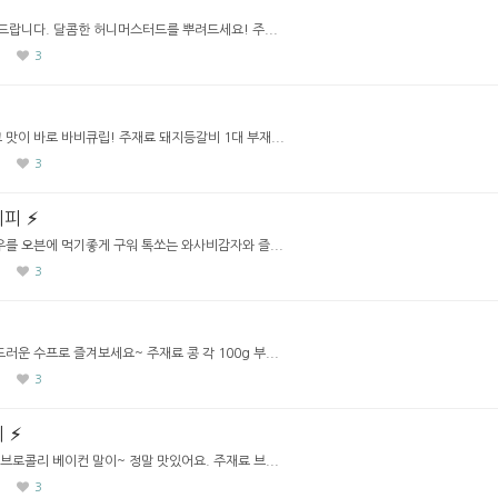
랍니다. 달콤한 허니머스터드를 뿌려드세요! 주...
3
맛이 바로 바비큐립! 주재료 돼지등갈비 1대 부재...
3
시피
를 오븐에 먹기좋게 구워 톡쏘는 와사비감자와 즐...
3
러운 수프로 즐겨보세요~ 주재료 콩 각 100g 부...
3
피
브로콜리 베이컨 말이~ 정말 맛있어요. 주재료 브...
3