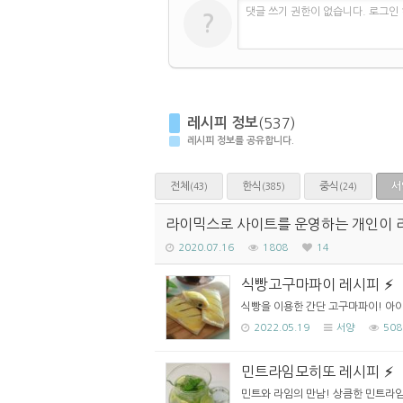
댓글 쓰기 권한이 없습니다. 로그인
?
레시피 정보
(537)
레시피 정보를 공유합니다.
전체
한식
중식
서
(43)
(385)
(24)
라이믹스로 사이트를 운영하는 개인이 
2020.07.16
1808
14
식빵고구마파이 레시피
식빵을 이용한 간단 고구마파이! 아이들
2022.05.19
서양
508
민트라임모히또 레시피
민트와 라임의 만남! 상큼한 민트라임모