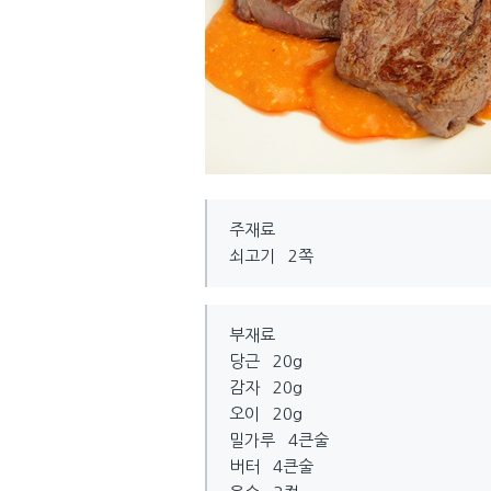
주재료
쇠고기 2쪽
부재료
당근 20g
감자 20g
오이 20g
밀가루 4큰술
버터 4큰술