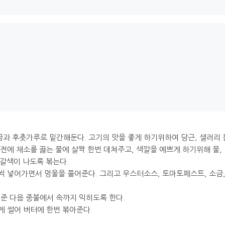
과 후춧가루로 밑간해둔다. 고기의 맛을 좋게 하기위하여 당근, 샐러리 
기전에 채소를 끓는 물에 살짝 한번 데쳐주고, 색깔을 예쁘게 하기위해 물, 
어 갈색이 나도록 볶는다.
금씩 넣어가면서 멍울을 풀어준다. 그리고 우스터소스, 토마토페스트, 소금
져준 다음 중불에서 속까지 익히도록 한다.
있게 썰어 버터에 한번 볶아준다.