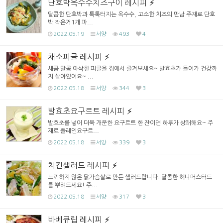
단호박옥수수치즈구이 레시피
달콤한 단호박과 톡톡터지는 옥수수, 고소한 치즈의 만남 주재료 단호
박 작은거1개 파...
2022.05.19
서양
493
4
채소피클 레시피
새콤 달콤 아삭한 피클을 집에서 즐겨보세요~ 발효초가 들어가 건강까
지 살아있어요~ ...
2022.05.18
서양
344
3
발효초요구르트 레시피
발효초를 넣어 더욱 개운한 요구르트 한 잔이면 하루가 상쾌해요~ 주
재료 플레인요구르...
2022.05.18
서양
339
3
치킨샐러드 레시피
느끼하지 않은 닭가슴살로 만든 샐러드랍니다. 달콤한 허니머스터드
를 뿌려드세요! 주...
2022.05.18
서양
317
3
바베큐립 레시피