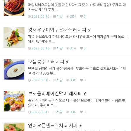
패밀리레스토랑의 맛을 재현하다~ 그 맛이 바로 바비큐립! 주재료 돼
지등갈비 1대 부재...
2022.05.18
서양
284
3
왕새우구이와구운채소 레시피
각종 허브오일에 마리네이드한 왕새우를 오븐에 먹기좋게 구워 톡쏘는
와사비감자와 즐...
2022.05.18
서양
314
3
모듬콩수프 레시피
단백질 덩어리 몸에 좋은 콩콩콩! 부드러운 수프로 즐겨보세요~ 주재
료 콩 각 100g 부...
2022.05.18
서양
330
3
브로콜리베이컨말이 레시피
술안주나 아이들 간식으로 너무 좋은 브로콜리 베이컨 말이~ 정말 맛
있어요. 주재료 브...
2022.05.17
서양
336
3
연어오픈샌드위치 레시피