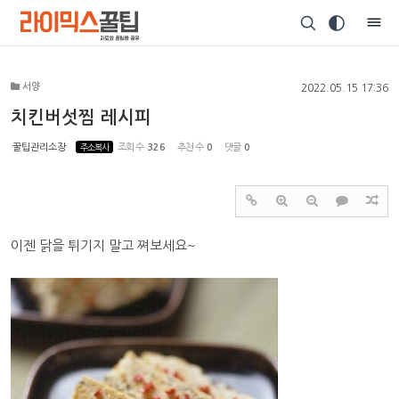
Sketchbook5, 스케치북5
서양
2022.05.15 17:36
치킨버섯찜 레시피
꿀팁관리소장
주소복사
조회 수
326
추천 수
0
댓글
0
Sketchbook5, 스케치북5
이젠 닭을 튀기지 말고 쪄보세요~