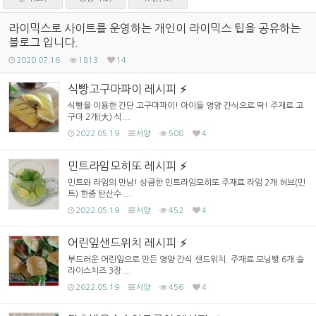
라이믹스로 사이트를 운영하는 개인이 라이믹스 팁을 공유하는
블로그 입니다.
2020.07.16
1813
14
식빵고구마파이 레시피
식빵을 이용한 간단 고구마파이! 아이들 영양 간식으로 딱! 주재료 고
구마 2개(大) 식...
2022.05.19
서양
508
4
민트라임모히또 레시피
민트와 라임의 만남! 상큼한 민트라임모히또 주재료 라임 2개 허브(민
트) 한줌 탄산수 ...
2022.05.19
서양
452
4
어린잎샌드위치 레시피
부드러운 어린잎으로 만든 영양 간식 샌드위치. 주재료 모닝빵 6개 슬
라이스치즈 3장 ...
2022.05.19
서양
456
4