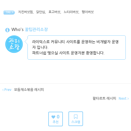
치킨버섯찜
,
닭안심
,
표고버섯
,
느타리버섯
,
팽이버섯
TAG •
Who's
꿀팁관리소장
라이믹스로 커뮤니티 사이트를 운영하는 비개발자 운영
자 입니다.
파트너쉽 맺으실 사이트 운영자분 환영합니다.
Prev
모듬채소볶음 레시피
팥타르트 레시피
Next
0
추천
스크랩