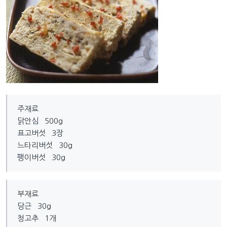
주재료
닭안심 500g
표고버섯 3장
느타리버섯 30g
팽이버섯 30g
부재료
당근 30g
청고추 1개