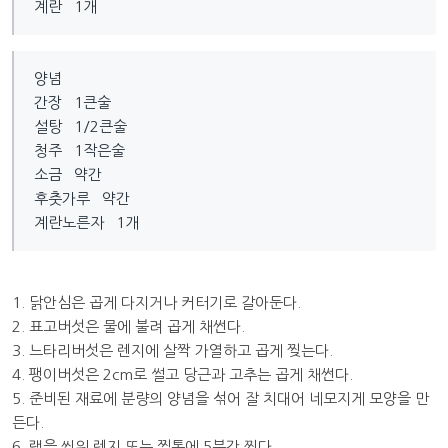
계란 1개
양념
간장 1큰술
설탕 1/2큰술
청주 1작은술
소금 약간
후춧가루 약간
계란노른자 1개
1. 닭안심은 곱게 다지거나 커터기로 갈아둔다.
2. 표고버섯은 물에 불려 곱게 채썬다.
3. 느타리버섯은 렌지에 살짝 가열하고 곱게 찢는다.
4. 팽이버섯은 2cm로 썰고 당근과 고추는 곱게 채썬다.
5. 준비된 재료에 분량의 양념을 섞어 잘 치대어 네모지게 모양을 만
든다.
6. 랩을 씌워 렌지 또는 찜통에 5분간 찐다.