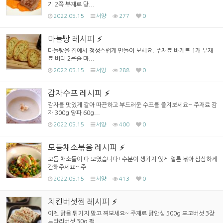
기 2쪽 부재료 당...
2022.05.15
서양
277
0
마늘빵 레시피
마늘빵을 집에서 정성스럽게 만들어 보세요. 주재료 바게트 1개 부재
료 버터 2큰술 마...
2022.05.15
서양
288
0
감자수프 레시피
감자를 맛있게 갈아 따끈하고 부드러운 수프를 즐겨보세요~ 주재료 감
자 300g 양파 60g...
2022.05.15
서양
400
0
모듬채소볶음 레시피
모듬 채소들이 다 모였습니다! 수분이 생기지 않게 얼른 볶아 삼삼하게
간해주세요~ 주...
2022.05.15
서양
413
0
치킨버섯찜 레시피
이젠 닭을 튀기지 말고 쪄보세요~ 주재료 닭안심 500g 표고버섯 3장
느타리버섯 30g 팽...