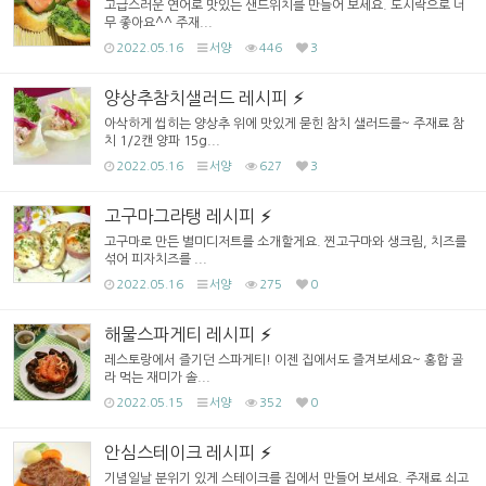
고급스러운 연어로 맛있는 샌드위치를 만들어 보세요. 도시락으로 너
무 좋아요^^ 주재...
2022.05.16
서양
446
3
양상추참치샐러드 레시피
아삭하게 씹히는 양상추 위에 맛있게 묻힌 참치 샐러드를~ 주재료 참
치 1/2캔 양파 15g...
2022.05.16
서양
627
3
고구마그라탱 레시피
고구마로 만든 별미디저트를 소개할게요. 찐고구마와 생크림, 치즈를
섞어 피자치즈를 ...
2022.05.16
서양
275
0
해물스파게티 레시피
레스토랑에서 즐기던 스파게티! 이젠 집에서도 즐겨보세요~ 홍합 골
라 먹는 재미가 솔...
2022.05.15
서양
352
0
안심스테이크 레시피
기념일날 분위기 있게 스테이크를 집에서 만들어 보세요. 주재료 쇠고