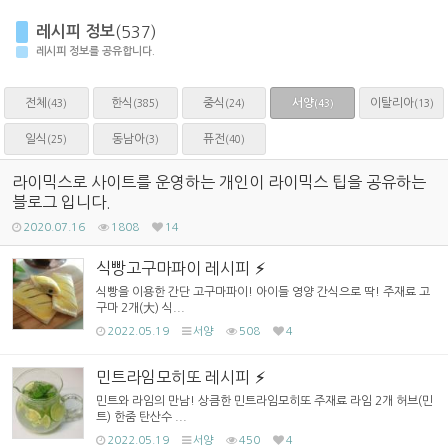
레시피 정보
(537)
레시피 정보를 공유합니다.
전체
한식
중식
서양
이탈리아
(43)
(385)
(24)
(13)
(43)
일식
동남아
퓨전
(25)
(3)
(40)
라이믹스로 사이트를 운영하는 개인이 라이믹스 팁을 공유하는
블로그 입니다.
2020.07.16
1808
14
식빵고구마파이 레시피
식빵을 이용한 간단 고구마파이! 아이들 영양 간식으로 딱! 주재료 고
구마 2개(大) 식...
2022.05.19
서양
508
4
민트라임모히또 레시피
민트와 라임의 만남! 상큼한 민트라임모히또 주재료 라임 2개 허브(민
트) 한줌 탄산수 ...
2022.05.19
서양
450
4