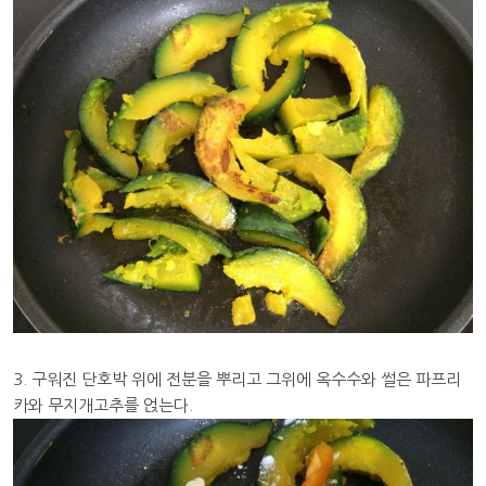
3. 구워진 단호박 위에 전분을 뿌리고 그위에 옥수수와 썰은 파프리
카와 무지개고추를 얹는다.