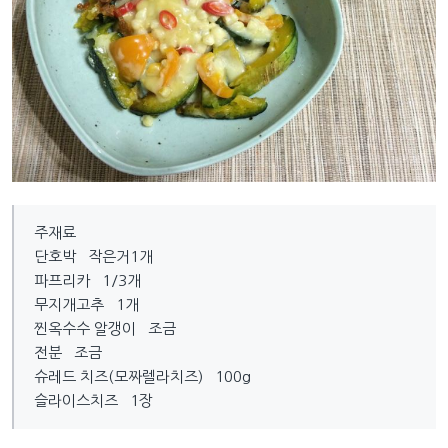
주재료
단호박 작은거1개
파프리카 1/3개
무지개고추 1개
찐옥수수 알갱이 조금
전분 조금
슈레드 치즈(모짜렐라치즈) 100g
슬라이스치즈 1장