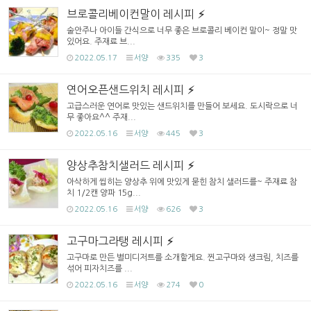
브로콜리베이컨말이 레시피
술안주나 아이들 간식으로 너무 좋은 브로콜리 베이컨 말이~ 정말 맛
있어요. 주재료 브...
2022.05.17
서양
335
3
연어오픈샌드위치 레시피
고급스러운 연어로 맛있는 샌드위치를 만들어 보세요. 도시락으로 너
무 좋아요^^ 주재...
2022.05.16
서양
445
3
양상추참치샐러드 레시피
아삭하게 씹히는 양상추 위에 맛있게 묻힌 참치 샐러드를~ 주재료 참
치 1/2캔 양파 15g...
2022.05.16
서양
626
3
고구마그라탱 레시피
고구마로 만든 별미디저트를 소개할게요. 찐고구마와 생크림, 치즈를
섞어 피자치즈를 ...
2022.05.16
서양
274
0