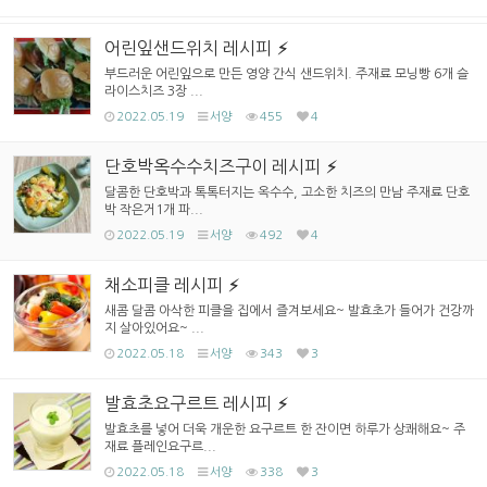
어린잎샌드위치 레시피
부드러운 어린잎으로 만든 영양 간식 샌드위치. 주재료 모닝빵 6개 슬
라이스치즈 3장 ...
2022.05.19
서양
455
4
단호박옥수수치즈구이 레시피
달콤한 단호박과 톡톡터지는 옥수수, 고소한 치즈의 만남 주재료 단호
박 작은거1개 파...
2022.05.19
서양
492
4
채소피클 레시피
새콤 달콤 아삭한 피클을 집에서 즐겨보세요~ 발효초가 들어가 건강까
지 살아있어요~ ...
2022.05.18
서양
343
3
발효초요구르트 레시피
발효초를 넣어 더욱 개운한 요구르트 한 잔이면 하루가 상쾌해요~ 주
재료 플레인요구르...
2022.05.18
서양
338
3