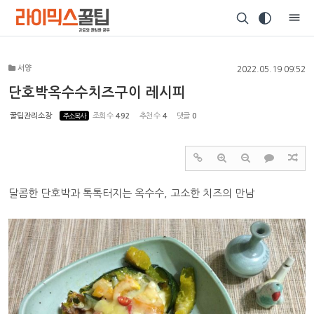
Sketchbook5, 스케치북5
서양
2022.05.19 09:52
단호박옥수수치즈구이 레시피
꿀팁관리소장
주소복사
조회 수
492
추천 수
4
댓글
0
Sketchbook5, 스케치북5
달콤한 단호박과 톡톡터지는 옥수수, 고소한 치즈의 만남