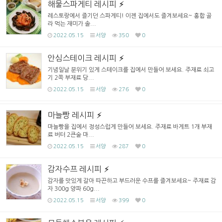
해물스파게티 레시피
레스토랑에서 즐기던 스파게티! 이젠 집에서도 즐겨보세요~ 홍합 골
라 먹는 재미가 솔...
2022.05.15
서양
350
0
안심스테이크 레시피
기념일날 분위기 있게 스테이크를 집에서 만들어 보세요. 주재료 쇠고
기 2쪽 부재료 당...
2022.05.15
서양
276
0
마늘빵 레시피
마늘빵을 집에서 정성스럽게 만들어 보세요. 주재료 바게트 1개 부재
료 버터 2큰술 마...
2022.05.15
서양
287
0
감자수프 레시피
감자를 맛있게 갈아 따끈하고 부드러운 수프를 즐겨보세요~ 주재료 감
자 300g 양파 60g...
2022.05.15
서양
399
0