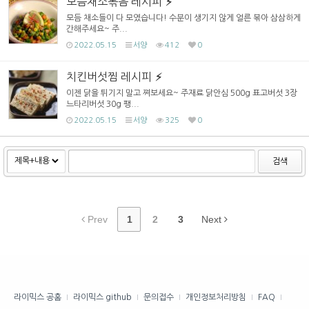
모듬채소볶음 레시피
모듬 채소들이 다 모였습니다! 수분이 생기지 않게 얼른 볶아 삼삼하게
간해주세요~ 주...
2022.05.15
서양
412
0
치킨버섯찜 레시피
이젠 닭을 튀기지 말고 쪄보세요~ 주재료 닭안심 500g 표고버섯 3장
느타리버섯 30g 팽...
2022.05.15
서양
325
0
검색
Prev
1
2
3
Next
라이믹스 공홈
라이믹스 github
문의접수
개인정보처리방침
FAQ