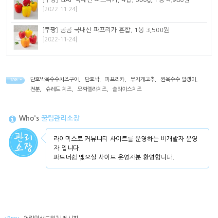
[2022-11-24]
[쿠팡] 곰곰 국내산 파프리카 혼합, 1봉 3,500원
[2022-11-24]
단호박옥수수치즈구이
,
단호박
,
파프리카
,
무지개고추
,
찐옥수수 알갱이
,
TAG •
전분
,
슈레드 치즈
,
모짜렐라치즈
,
슬라이스치즈
Who's
꿀팁관리소장
라이믹스로 커뮤니티 사이트를 운영하는 비개발자 운영
자 입니다.
파트너쉽 맺으실 사이트 운영자분 환영합니다.