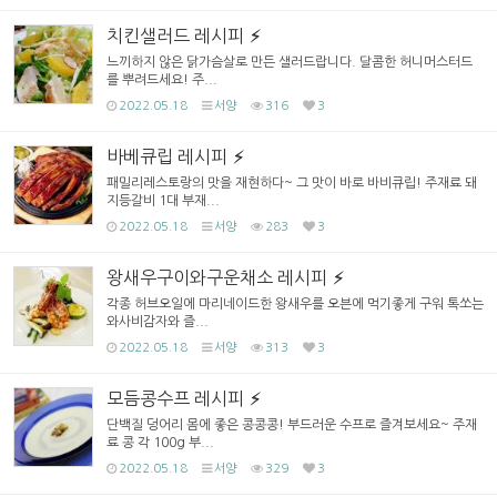
치킨샐러드 레시피
느끼하지 않은 닭가슴살로 만든 샐러드랍니다. 달콤한 허니머스터드
를 뿌려드세요! 주...
2022.05.18
서양
316
3
바베큐립 레시피
패밀리레스토랑의 맛을 재현하다~ 그 맛이 바로 바비큐립! 주재료 돼
지등갈비 1대 부재...
2022.05.18
서양
283
3
왕새우구이와구운채소 레시피
각종 허브오일에 마리네이드한 왕새우를 오븐에 먹기좋게 구워 톡쏘는
와사비감자와 즐...
2022.05.18
서양
313
3
모듬콩수프 레시피
단백질 덩어리 몸에 좋은 콩콩콩! 부드러운 수프로 즐겨보세요~ 주재
료 콩 각 100g 부...
2022.05.18
서양
329
3