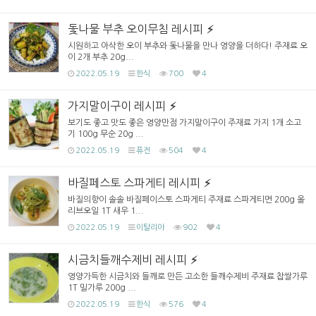
돛나물 부추 오이무침 레시피
시원하고 아삭한 오이 부추와 돛나물을 만나 영양을 더하다! 주재료 오
이 2개 부추 20g...
2022.05.19
한식
700
4
가지말이구이 레시피
보기도 좋고 맛도 좋은 영양만점 가지말이구이 주재료 가지 1개 소고
기 100g 무순 20g ...
2022.05.19
퓨전
504
4
바질페스토 스파게티 레시피
바질의향이 솔솔 바질페이스토 스파게티 주재료 스파게티면 200g 올
리브오일 1T 새우 1...
2022.05.19
이탈리아
902
4
시금치들깨수제비 레시피
영양가득한 시금치와 들깨로 만든 고소한 들깨수제비 주재료 찹쌀가루
1T 밀가루 200g ...
2022.05.19
한식
576
4