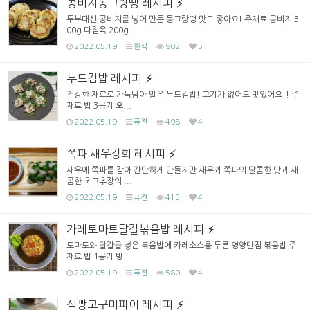
콩비지동그랑땡 레시피
두부대신 콩비지를 넣어 만든 동그랑땡 맛도 좋아요! 주재료 콩비지 3
00g 다짐육 200g ...
2022.05.19
한식
902
5
누드김밥 레시피
건강한 재료로 가득담아 말은 누드김밥! 고기가 없어도 맛있어요!! 주
재료 밥 3공기 오...
2022.05.19
퓨전
498
4
쪽파 새우강회 레시피
새우에 쪽파를 감아 간단하게 만들지만 새우와 쪽파의 달콤한 맛과 새
콤한 초고추장의 ...
2022.05.19
퓨전
415
4
카레토마토달걀볶음밥 레시피
토마토와 달걀을 넣은 볶음밥에 카레소스를 두른 영양만점 볶음밥 주
재료 밥 1공기 방...
2022.05.19
퓨전
580
4
식빵고구마파이 레시피