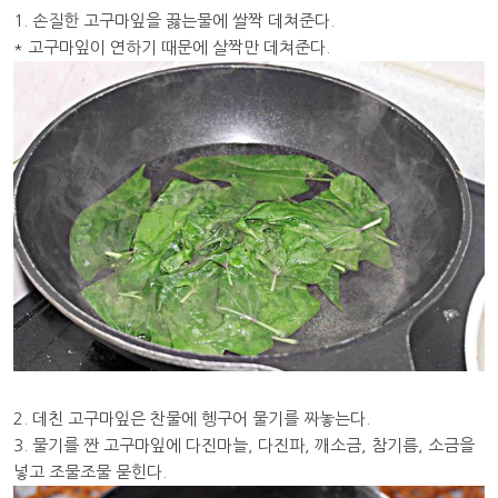
1. 손질한 고구마잎을 끓는물에 쌀짝 데쳐준다.
* 고구마잎이 연하기 때문에 살짝만 데쳐준다.
2. 데친 고구마잎은 찬물에 헹구어 물기를 짜놓는다.
3. 물기를 짠 고구마잎에 다진마늘, 다진파, 깨소금, 참기름, 소금을
넣고 조물조물 묻힌다.