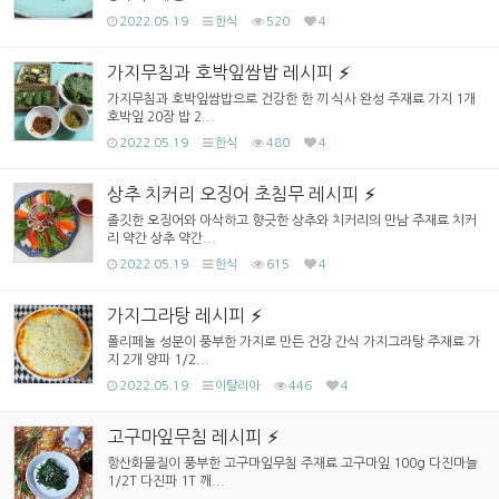
2022.05.19
한식
520
4
가지무침과 호박잎쌈밥 레시피
가지무침과 호박잎쌈밥으로 건강한 한 끼 식사 완성 주재료 가지 1개
호박잎 20장 밥 2...
2022.05.19
한식
480
4
상추 치커리 오징어 초침무 레시피
졸깃한 오징어와 아삭하고 향긋한 상추와 치커리의 만남 주재료 치커
리 약간 상추 약간...
2022.05.19
한식
615
4
가지그라탕 레시피
폴리페놀 성분이 풍부한 가지로 만든 건강 간식 가지그라탕 주재료 가
지 2개 양파 1/2...
2022.05.19
이탈리아
446
4
고구마잎무침 레시피
항산화물질이 풍부한 고구마잎무침 주재료 고구마잎 100g 다진마늘
1/2T 다진파 1T 깨...