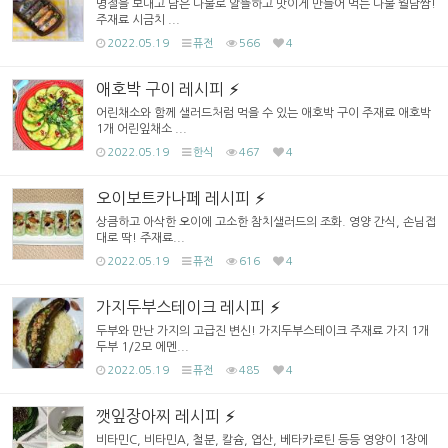
명절을 보내고 남은 나물로 알뜰하고 맛이게 만들어 먹는 나물 월남쌈!
주재료 시금치 ...
2022.05.19
퓨전
566
4
애호박 구이 레시피
어린채소와 함께 샐러드처럼 먹을 수 있는 애호박 구이 주재료 애호박
1개 어린잎채소 ...
2022.05.19
한식
467
4
오이보트카나페 레시피
상큼하고 아삭한 오이에 고소한 참치샐러드의 조화. 영양 간식, 손님접
대로 딱! 주재료...
2022.05.19
퓨전
616
4
가지두부스테이크 레시피
두부와 만난 가지의 고급진 변신! 가지두부스테이크 주재료 가지 1개
두부 1/2모 에멘...
2022.05.19
퓨전
485
4
깻잎장아찌 레시피
비타민C, 비타민A, 철분, 칼슘, 엽산, 베타카로틴 등등 영양이 1장에