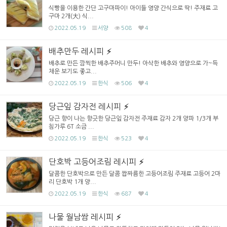
식빵을 이용한 간단 고구마파이! 아이들 영양 간식으로 딱! 주재료 고
구마 2개(大) 식...
2022.05.19
서양
508
4
배추만두 레시피
배추로 만든 깜찍한 배추주머니 만두! 아삭한 배추와 영양으로 가~득
채운 보기도 좋고...
2022.05.19
한식
506
4
당근잎 감자전 레시피
당근 향이 나는 향긋한 당근잎 감자전 주재료 감자 2개 양파 1/3개 부
침가루 6T 소금 ...
2022.05.19
한식
523
4
단호박 고등어조림 레시피
달콤한 단호박으로 만든 달콤 짭짜름한 고등어조림 주재료 고등어 2마
리 단호박 1개 양...
2022.05.19
한식
687
4
나물 월남쌈 레시피