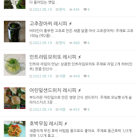
다 들어있는 깻잎...
2022.05.19
한식
434
4
고추장아찌 레시피
비타민이 풍부한 고추로 만든 새콤·달콤·아삭 고추장아찌! 주재료 고추
180g (약2줌) ...
2022.05.19
한식
460
4
민트라임모히또 레시피
민트와 라임의 만남! 상큼한 민트라임모히또 주재료 라임 2개 허브(민
트) 한줌 탄산수 ...
2022.05.19
서양
449
4
어린잎샌드위치 레시피
부드러운 어린잎으로 만든 영양 간식 샌드위치. 주재료 모닝빵 6개 슬
라이스치즈 3장 ...
2022.05.19
서양
453
4
호박무침 레시피
새콤하게 무친 호박 비빔밥 용으로도 좋아요. 주재료 둥근호박 1/3개
양파 1/2개 홍고...