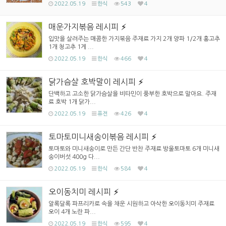
2022.05.19
한식
543
4
매운가지볶음 레시피
입맛을 살려주는 매콤한 가지볶음 주재료 가지 2개 양파 1/2개 홍고추
1개 청고추 1게 ...
2022.05.19
한식
466
4
닭가슴살 호박말이 레시피
단백하고 고소한 닭가슴살을 비타민이 풍부한 호박으로 말아요. 주재
료 호박 1개 닭가...
2022.05.19
퓨전
426
4
토마토미니새송이볶음 레시피
토마토와 미니새송이로 만든 간단 반찬 주재료 방울토마토 6개 미니새
송이버섯 400g 다...
2022.05.19
한식
584
4
오이동치미 레시피
알록달록 파프리카로 속을 채운 시원하고 아삭한 오이동치미 주재료
오이 4개 노란 파...
2022.05.19
한식
595
4