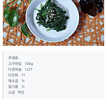
주재료
고구마잎 100g
다진마늘 1/2T
다진파 1T
깨소금 1t
참기름 1t
소금 약간