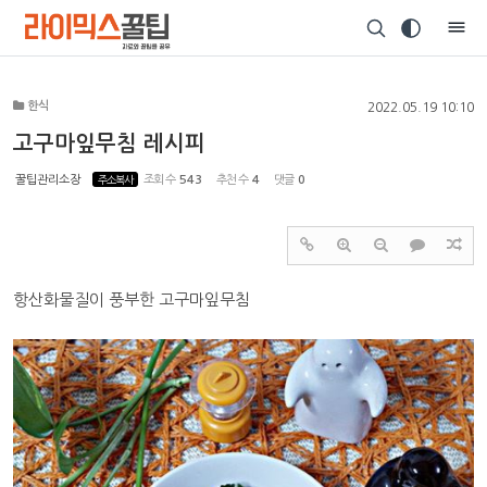
Sketchbook5, 스케치북5
한식
2022.05.19 10:10
고구마잎무침 레시피
꿀팁관리소장
주소복사
조회 수
543
추천 수
4
댓글
0
Sketchbook5, 스케치북5
항산화물질이 풍부한 고구마잎무침