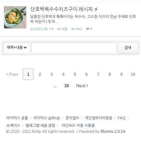
단호박옥수수치즈구이 레시피
달콤한 단호박과 톡톡터지는 옥수수, 고소한 치즈의 만남 주재료 단호
박 작은거1개 파...
2022.05.19
서양
492
4
검색
Prev
1
2
3
4
5
6
7
8
9
10
...
18
Next
라이믹스 공홈
라이믹스 github
문의접수
개인정보처리방침
FAQ
쇼케이스
텔레그램 새글 알림
야간모드 자동 사용중
© 2020 - 2022 Rxtip All rights reserved. / Powered by
Rhymix 2.0.24