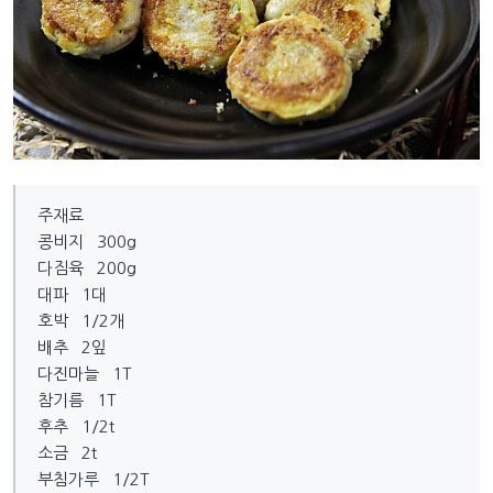
주재료
콩비지 300g
다짐육 200g
대파 1대
호박 1/2개
배추 2잎
다진마늘 1T
참기름 1T
후추 1/2t
소금 2t
부침가루 1/2T