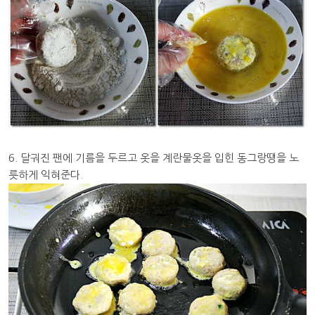
6. 달궈진 팬에 기름을 두르고 옷을 계란물옷을 입힌 동그랑땡을 노
릇하게 익혀준다.