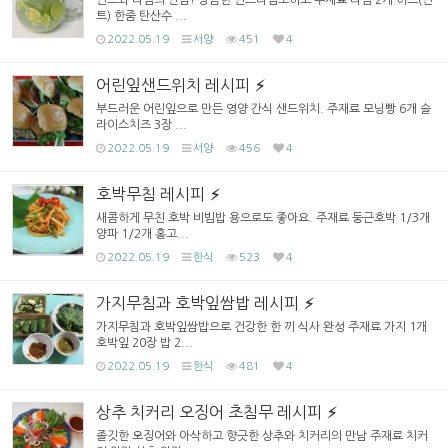
민트와 라임의 만남! 상큼한 민트라임모히또 주재료 라임 2개 허브(민
트) 한줌 탄산수 ...
2022.05.19
서양
451
4
어린잎샌드위치 레시피
부드러운 어린잎으로 만든 영양 간식 샌드위치. 주재료 모닝빵 6개 슬
라이스치즈 3장 ...
2022.05.19
서양
456
4
호박무침 레시피
새콤하게 무친 호박 비빔밥 용으로도 좋아요. 주재료 둥근호박 1/3개
양파 1/2개 홍고...
2022.05.19
한식
523
4
가지무침과 호박잎쌈밥 레시피
가지무침과 호박잎쌈밥으로 건강한 한 끼 식사 완성 주재료 가지 1개
호박잎 20장 밥 2...
2022.05.19
한식
481
4
상추 치커리 오징어 초침무 레시피
졸깃한 오징어와 아삭하고 향긋한 상추와 치커리의 만남 주재료 치커