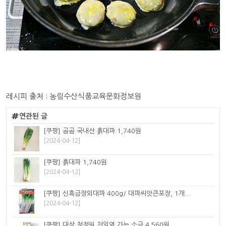
레시피 출처 : 농림수산식품교육문화정보원
연관된 글
[쿠팡] 곰곰 국내산 흙대파 1,740원
[2024-04-12]
[쿠팡] 흙대파 1,740원
[2024-04-12]
[쿠팡] 신흑금장외대파 400g/ 대파씨앗큰포장, 1개...
[2024-04-12]
[쿠팡] 대상 청정원 천일염 가는 소금 4,560원