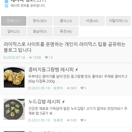
(537)
레시피 정보를 공유합니다.
전체
한식
중식
서양
이탈리아
(385)
(24)
(43)
(13)
(537)
일식
동남아
퓨전
(25)
(3)
(40)
라이믹스로 사이트를 운영하는 개인이 라이믹스 팁을 공유하는
블로그 입니다.
2020.07.16
1808
14
콩비지동그랑땡 레시피
두부대신 콩비지를 넣어 만든 동그랑땡 맛도 좋아요! 주재료 콩비지 3
00g 다짐육 200g ...
2022.05.19
한식
903
5
누드김밥 레시피
건강한 재료로 가득담아 말은 누드김밥! 고기가 없어도 맛있어요!! 주
재료 밥 3공기 오...
2022.05.19
퓨전
500
4