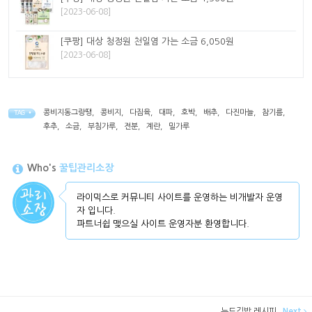
[2023-06-08]
[쿠팡] 대상 청정원 천일염 가는 소금 6,050원
[2023-06-08]
콩비지동그랑땡
,
콩비지
,
다짐육
,
대파
,
호박
,
배추
,
다진마늘
,
참기름
,
TAG •
후추
,
소금
,
부침가루
,
전분
,
계란
,
밀가루
Who's
꿀팁관리소장
라이믹스로 커뮤니티 사이트를 운영하는 비개발자 운영
자 입니다.
파트너쉽 맺으실 사이트 운영자분 환영합니다.
누드김밥 레시피
Next