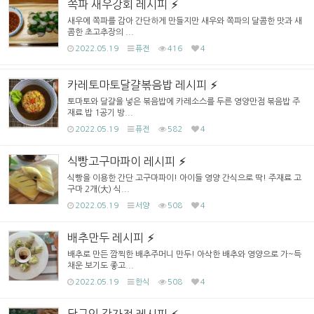
쪽파 새우강회 레시피
새우에 쪽파를 감아 간단하게 만들지만 새우와 쪽파의 달콤한 맛과 새
콤한 초고추장의 ...
2022.05.19
퓨전
416
4
카레토마토달걀볶음밥 레시피
토마토와 달걀을 넣은 볶음밥에 카레소스를 두른 영양만점 볶음밥 주
재료 밥 1공기 방...
2022.05.19
퓨전
582
4
식빵고구마파이 레시피
식빵을 이용한 간단 고구마파이! 아이들 영양 간식으로 딱! 주재료 고
구마 2개(大) 식...
2022.05.19
서양
508
4
배추만두 레시피
배추로 만든 깜찍한 배추주머니 만두! 아삭한 배추와 영양으로 가~득
채운 보기도 좋고...
2022.05.19
한식
508
4