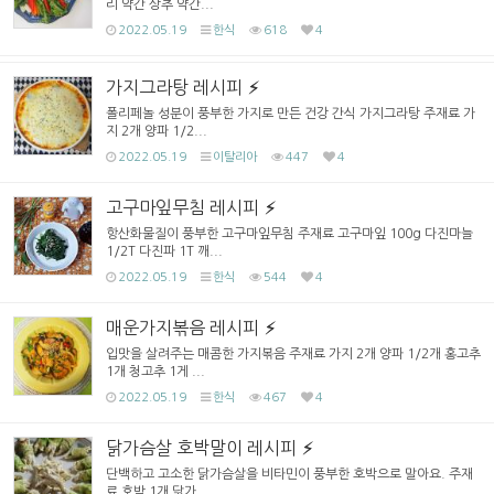
리 약간 상추 약간...
2022.05.19
한식
618
4
가지그라탕 레시피
폴리페놀 성분이 풍부한 가지로 만든 건강 간식 가지그라탕 주재료 가
지 2개 양파 1/2...
2022.05.19
이탈리아
447
4
고구마잎무침 레시피
항산화물질이 풍부한 고구마잎무침 주재료 고구마잎 100g 다진마늘
1/2T 다진파 1T 깨...
2022.05.19
한식
544
4
매운가지볶음 레시피
입맛을 살려주는 매콤한 가지볶음 주재료 가지 2개 양파 1/2개 홍고추
1개 청고추 1게 ...
2022.05.19
한식
467
4
닭가슴살 호박말이 레시피
단백하고 고소한 닭가슴살을 비타민이 풍부한 호박으로 말아요. 주재
료 호박 1개 닭가...