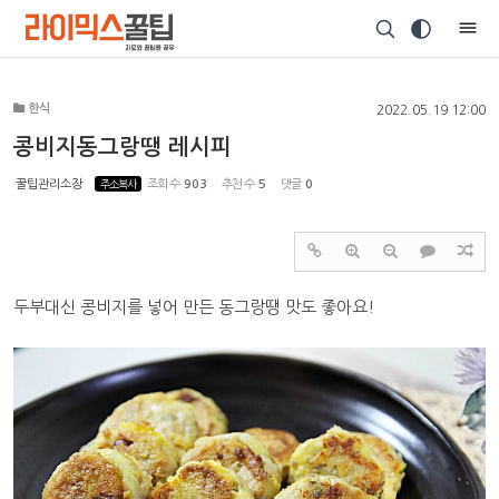
Sketchbook5, 스케치북5
한식
2022.05.19 12:00
콩비지동그랑땡 레시피
꿀팁관리소장
주소복사
조회 수
903
추천 수
5
댓글
0
Sketchbook5, 스케치북5
두부대신 콩비지를 넣어 만든 동그랑땡 맛도 좋아요!