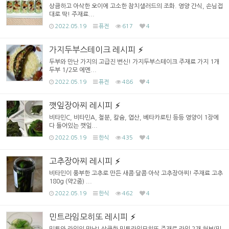
상큼하고 아삭한 오이에 고소한 참치샐러드의 조화. 영양 간식, 손님접
대로 딱! 주재료...
2022.05.19
퓨전
617
4
가지두부스테이크 레시피
두부와 만난 가지의 고급진 변신! 가지두부스테이크 주재료 가지 1개
두부 1/2모 에멘...
2022.05.19
퓨전
486
4
깻잎장아찌 레시피
비타민C, 비타민A, 철분, 칼슘, 엽산, 베타카로틴 등등 영양이 1장에
다 들어있는 깻잎...
2022.05.19
한식
435
4
고추장아찌 레시피
비타민이 풍부한 고추로 만든 새콤·달콤·아삭 고추장아찌! 주재료 고추
180g (약2줌) ...
2022.05.19
한식
462
4
민트라임모히또 레시피