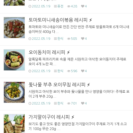
2022.05.19
퓨전
428
4
토마토미니새송이볶음 레시피
토마토와 미니새송이로 만든 간단 반찬 주재료 방울토마토 6개 미니새
송이버섯 400g 다...
2022.05.19
한식
585
4
오이동치미 레시피
알록달록 파프리카로 속을 채운 시원하고 아삭한 오이동치미 주재료
오이 4개 노란 파...
2022.05.19
한식
596
4
돛나물 부추 오이무침 레시피
시원하고 아삭한 오이 부추와 돛나물을 만나 영양을 더하다! 주재료 오
이 2개 부추 20g...
2022.05.19
한식
701
4
가지말이구이 레시피
보기도 좋고 맛도 좋은 영양만점 가지말이구이 주재료 가지 1개 소고
기 100g 무순 20g ...