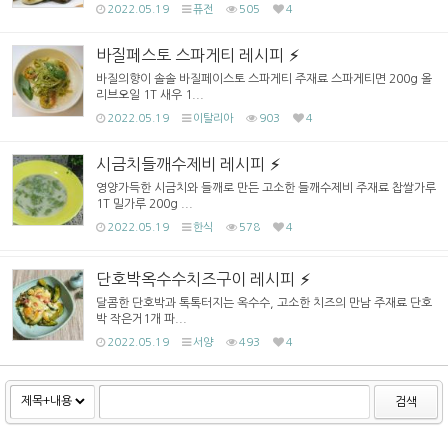
2022.05.19
퓨전
505
4
바질페스토 스파게티 레시피
바질의향이 솔솔 바질페이스토 스파게티 주재료 스파게티면 200g 올
리브오일 1T 새우 1...
2022.05.19
이탈리아
903
4
시금치들깨수제비 레시피
영양가득한 시금치와 들깨로 만든 고소한 들깨수제비 주재료 찹쌀가루
1T 밀가루 200g ...
2022.05.19
한식
578
4
단호박옥수수치즈구이 레시피
달콤한 단호박과 톡톡터지는 옥수수, 고소한 치즈의 만남 주재료 단호
박 작은거1개 파...
2022.05.19
서양
493
4
검색