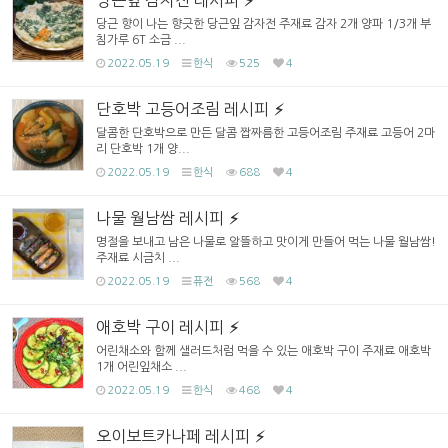
당근잎 감자전 레시피
당근 향이 나는 향긋한 당근잎 감자전 주재료 감자 2개 양파 1/3개 부
침가루 6T 소금 ...
2022.05.19
한식
525
4
단호박 고등어조림 레시피
달콤한 단호박으로 만든 달콤 짭짜름한 고등어조림 주재료 고등어 2마
리 단호박 1개 양...
2022.05.19
한식
688
4
나물 월남쌈 레시피
명절을 보내고 남은 나물로 알뜰하고 맛이게 만들어 먹는 나물 월남쌈!
주재료 시금치 ...
2022.05.19
퓨전
568
4
애호박 구이 레시피
어린채소와 함께 샐러드처럼 먹을 수 있는 애호박 구이 주재료 애호박
1개 어린잎채소 ...
2022.05.19
한식
468
4
오이보트카나페 레시피