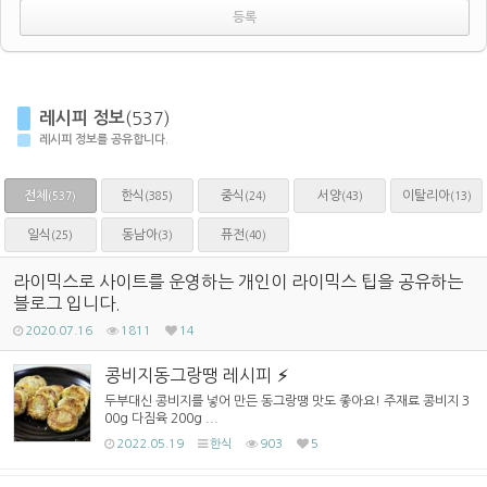
레시피 정보
(537)
레시피 정보를 공유합니다.
전체
한식
중식
서양
이탈리아
(385)
(24)
(43)
(13)
(537)
일식
동남아
퓨전
(25)
(3)
(40)
라이믹스로 사이트를 운영하는 개인이 라이믹스 팁을 공유하는
블로그 입니다.
2020.07.16
1811
14
콩비지동그랑땡 레시피
두부대신 콩비지를 넣어 만든 동그랑땡 맛도 좋아요! 주재료 콩비지 3
00g 다짐육 200g ...
2022.05.19
한식
903
5