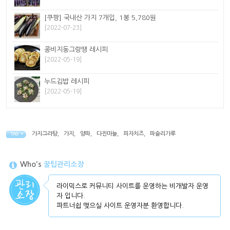
[쿠팡] 국내산 가지 7개입, 1봉 5,780원
[2022-07-23]
콩비지동그랑땡 레시피
[2022-05-19]
누드김밥 레시피
[2022-05-19]
가지그라탕
,
가지
,
양파
,
다진마늘
,
피자치즈
,
파슬리가루
TAG •
Who's
꿀팁관리소장
라이믹스로 커뮤니티 사이트를 운영하는 비개발자 운영
자 입니다.
파트너쉽 맺으실 사이트 운영자분 환영합니다.