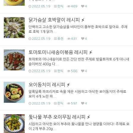
2022.05.19
한식
469
4
닭가슴살 호박말이 레시피
단백하고 고소한 닭가슴살을 비타민이 풍부한 호박으로 말아요. 주재
료 호박 1개 닭가...
2022.05.19
퓨전
431
4
토마토미니새송이볶음 레시피
토마토와 미니새송이로 만든 간단 반찬 주재료 방울토마토 6개 미니새
송이버섯 400g 다...
2022.05.19
한식
586
4
오이동치미 레시피
알록달록 파프리카로 속을 채운 시원하고 아삭한 오이동치미 주재료
오이 4개 노란 파...
2022.05.19
한식
597
4
돛나물 부추 오이무침 레시피
시원하고 아삭한 오이 부추와 돛나물을 만나 영양을 더하다! 주재료 오
이 2개 부추 20g...