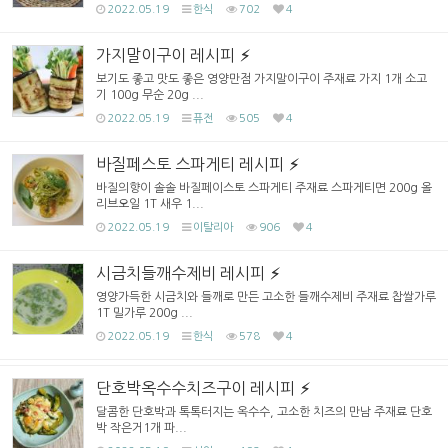
2022.05.19
한식
702
4
가지말이구이 레시피
보기도 좋고 맛도 좋은 영양만점 가지말이구이 주재료 가지 1개 소고
기 100g 무순 20g ...
2022.05.19
퓨전
505
4
바질페스토 스파게티 레시피
바질의향이 솔솔 바질페이스토 스파게티 주재료 스파게티면 200g 올
리브오일 1T 새우 1...
2022.05.19
이탈리아
906
4
시금치들깨수제비 레시피
영양가득한 시금치와 들깨로 만든 고소한 들깨수제비 주재료 찹쌀가루
1T 밀가루 200g ...
2022.05.19
한식
578
4
단호박옥수수치즈구이 레시피
달콤한 단호박과 톡톡터지는 옥수수, 고소한 치즈의 만남 주재료 단호
박 작은거1개 파...