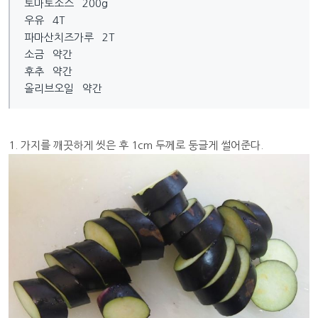
토마토소스 200g
우유 4T
파마산치즈가루 2T
소금 약간
후추 약간
올리브오일 약간
1. 가지를 깨끗하게 씻은 후 1cm 두께로 둥글게 썰어준다.