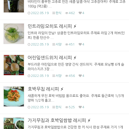
비타민이 풍부한 고추로 만든 새콤·달콤·아삭 고추장아찌! 주재료 고추
180g (약2줌) ...
2022.05.19
한식
462
4
민트라임모히또 레시피
민트와 라임의 만남! 상큼한 민트라임모히또 주재료 라임 2개 허브(민
트) 한줌 탄산수 ...
2022.05.19
서양
451
4
어린잎샌드위치 레시피
부드러운 어린잎으로 만든 영양 간식 샌드위치. 주재료 모닝빵 6개 슬
라이스치즈 3장 ...
2022.05.19
서양
456
4
호박무침 레시피
새콤하게 무친 호박 비빔밥 용으로도 좋아요. 주재료 둥근호박 1/3개
양파 1/2개 홍고...
2022.05.19
한식
525
4
가지무침과 호박잎쌈밥 레시피
가지무침과 호박잎쌈밥으로 건강한 한 끼 식사 완성 주재료 가지 1개