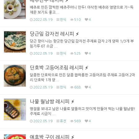
배추로 만든 깜찍한 배추주머니 만두! 아삭한 배추와 영양으로 가~득
채운 보기도 좋고...
2022.05.19
한식
510
4
당근잎 감자전 레시피
당근 향이 나는 향긋한 당근잎 감자전 주재료 감자 2개 양파 1/3개 부
침가루 6T 소금 ...
2022.05.19
한식
525
4
단호박 고등어조림 레시피
달콤한 단호박으로 만든 달콤 짭짜름한 고등어조림 주재료 고등어 2마
리 단호박 1개 양...
2022.05.19
한식
688
4
나물 월남쌈 레시피
명절을 보내고 남은 나물로 알뜰하고 맛이게 만들어 먹는 나물 월남쌈!
주재료 시금치 ...
2022.05.19
퓨전
569
4
애호박 구이 레시피