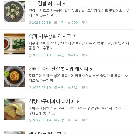
누드김밥 레시피
건강한 재료로 가득담아 말은 누드김밥! 고기가 없어도 맛있어요!! 주
재료 밥 3공기 오...
2022.05.19
퓨전
500
4
쪽파 새우강회 레시피
새우에 쪽파를 감아 간단하게 만들지만 새우와 쪽파의 달콤한 맛과 새
콤한 초고추장의 ...
2022.05.19
퓨전
416
4
카레토마토달걀볶음밥 레시피
토마토와 달걀을 넣은 볶음밥에 카레소스를 두른 영양만점 볶음밥 주
재료 밥 1공기 방...
2022.05.19
퓨전
582
4
식빵고구마파이 레시피
식빵을 이용한 간단 고구마파이! 아이들 영양 간식으로 딱! 주재료 고
구마 2개(大) 식...
2022.05.19
서양
508
4
배추만두 레시피