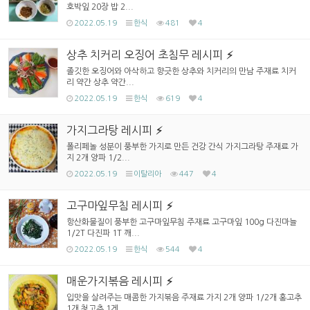
호박잎 20장 밥 2...
2022.05.19
한식
481
4
상추 치커리 오징어 초침무 레시피
졸깃한 오징어와 아삭하고 향긋한 상추와 치커리의 만남 주재료 치커
리 약간 상추 약간...
2022.05.19
한식
619
4
가지그라탕 레시피
폴리페놀 성분이 풍부한 가지로 만든 건강 간식 가지그라탕 주재료 가
지 2개 양파 1/2...
2022.05.19
이탈리아
447
4
고구마잎무침 레시피
항산화물질이 풍부한 고구마잎무침 주재료 고구마잎 100g 다진마늘
1/2T 다진파 1T 깨...
2022.05.19
한식
544
4
매운가지볶음 레시피
입맛을 살려주는 매콤한 가지볶음 주재료 가지 2개 양파 1/2개 홍고추
1개 청고추 1게 ...