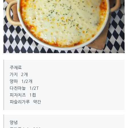
주재료
가지 2개
양파 1/2개
다진마늘 1/2T
피자치즈 1컵
파슬리가루 약간
양념