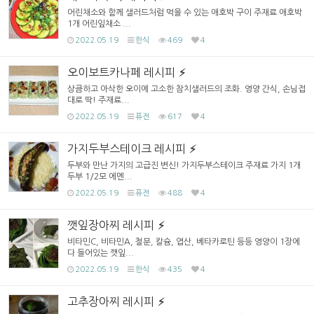
어린채소와 함께 샐러드처럼 먹을 수 있는 애호박 구이 주재료 애호박
1개 어린잎채소 ...
2022.05.19
한식
469
4
오이보트카나페 레시피
상큼하고 아삭한 오이에 고소한 참치샐러드의 조화. 영양 간식, 손님접
대로 딱! 주재료...
2022.05.19
퓨전
617
4
가지두부스테이크 레시피
두부와 만난 가지의 고급진 변신! 가지두부스테이크 주재료 가지 1개
두부 1/2모 에멘...
2022.05.19
퓨전
488
4
깻잎장아찌 레시피
비타민C, 비타민A, 철분, 칼슘, 엽산, 베타카로틴 등등 영양이 1장에
다 들어있는 깻잎...
2022.05.19
한식
435
4
고추장아찌 레시피