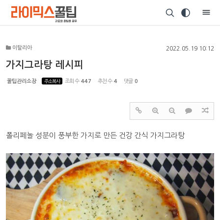
Sketchbook5, 스케치북5
이탈리아
2022.05.19 10:12
가지그라탕 레시피
꿀팁관리소장
주소복사
조회 수
447
추천 수
4
댓글
0
Sketchbook5, 스케치북5
폴리페놀 성분이 풍부한 가지로 만든 건강 간식 가지그라탕